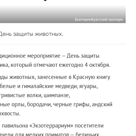
Екатеринбургский зоопарк
 День защиты животных.
адиционное мероприятие — День защиты
ика, который отмечают ежегодно 4 октября.
иды животных, занесенные в Красную книгу
белые и гималайские медведи, ягуары,
гривистые волки, шимпанзе,
ные орлы, бородачи, черные грифы, андский
охвосты.
же павильона «Экзотеррариум» посетители
качели для мелких приматов — беличьих