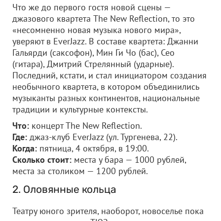
Что же до первого гостя новой сцены —
джазового квартета The New Reflection, то это
«несомненно новая музыка нового мира»,
уверяют в EverJazz. В составе квартета: Джанни
Гальярди (саксофон), Мин Ги Чо (бас), Сео
(гитара), Дмитрий Стрелянный (ударные).
Последний, кстати, и стал инициатором создания
необычного квартета, в котором объединились
музыканты разных континентов, национальные
традиции и культурные контексты.
Что:
концерт The New Reflection.
Где:
джаз-клуб EverJazz (ул. Тургенева, 22).
Когда:
пятница, 4 октября, в 19:00.
Сколько стоит:
места у бара — 1000 рублей,
места за столиком — 1200 рублей.
2. Оловянные кольца
Театру юного зрителя, наоборот, новоселье пока