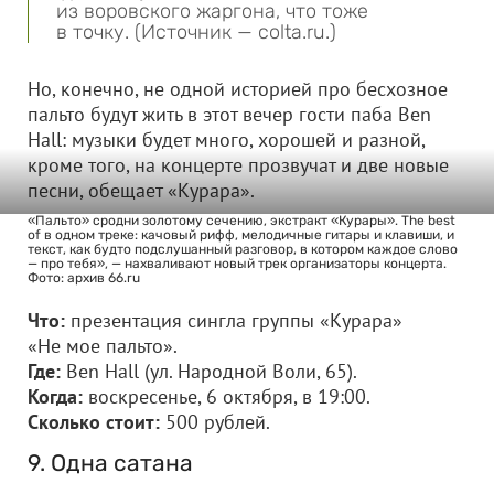
из воровского жаргона, что тоже
в точку. (Источник — colta.ru.)
Но, конечно, не одной историей про бесхозное
пальто будут жить в этот вечер гости паба Вen
Hall: музыки будет много, хорошей и разной,
кроме того, на концерте прозвучат и две новые
песни, обещает «Курара».
«Пальто» сродни золотому сечению, экстракт «Курары». The best
of в одном треке: качовый рифф, мелодичные гитары и клавиши, и
текст, как будто подслушанный разговор, в котором каждое слово
— про тебя», — нахваливают новый трек организаторы концерта.
Фото: архив 66.ru
Что:
презентация сингла группы «Курара»
«Не мое пальто».
Где:
Ben Hall (ул. Народной Воли, 65).
Когда:
воскресенье, 6 октября, в 19:00.
Сколько стоит:
500 рублей.
9. Одна сатана