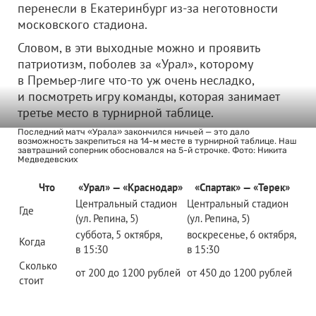
перенесли в Екатеринбург из-за неготовности
московского стадиона.
Словом, в эти выходные можно и проявить
патриотизм, поболев за «Урал», которому
в Премьер-лиге что-то уж очень несладко,
и посмотреть игру команды, которая занимает
третье место в турнирной таблице.
Последний матч «Урала» закончился ничьей — это дало
возможность закрепиться на 14-м месте в турнирной таблице. Наш
завтрашний соперник обосновался на 5-й строчке. Фото: Никита
Медведевских
Что
«Урал» — «Краснодар»
«Спартак» — «Терек»
Центральный стадион
Центральный стадион
Где
(ул. Репина, 5)
(ул. Репина, 5)
суббота, 5 октября,
воскресенье, 6 октября,
Когда
в 15:30
в 15:30
Сколько
от 200 до 1200 рублей
от 450 до 1200 рублей
стоит