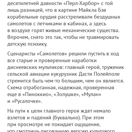
десятилетней давности «Перл-Харбор» с той
лишь разницей, что в картине Майкла Бэя
корабельные орудия расстреливали бездушных
самолетов с летчиками в кабинах, а здесь
в воздухе горят живые механические существа.
Впрочем, снято это так, чтобы не травмировать
детскую психику.
Сценаристы «Самолетов» решили пустить в ход
все старые и проверенные наработки
диснеевских мультиков: главный герой, труженик
сельской авиации кукурузник Дасти Полейполе
стремится быть чем-то большим, чем он является.
Схема отработанная, надежная, проверенная
еще в «Пиноккио», «Золушке», «Мулан»
и «Русалочке».
На пути к цели главного героя ждет немало
взлетов и падений (буквально). При этом
при просмотре не покидает ощущение,
что смотришь рисованную версию культового