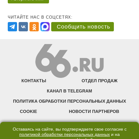
ЧИТАЙТЕ НАС В СОЦСЕТЯХ:
Сообщить новость
КОНТАКТЫ
ОТДЕЛ ПРОДАЖ
КАНАЛ В TELEGRAM
ПОЛИТИКА ОБРАБОТКИ ПЕРСОНАЛЬНЫХ ДАННЫХ
COOKIE
НОВОСТИ ПАРТНЕРОВ
©2007—2026 66.RU. Воспроизведение, сообщение, доведение до всеобщего
Оставаясь на сайте, вы подтверждаете свое согласие с
сведения размещенных на сайте 66.RU материалов и их элементов без согласия
политикой обработки персональных данных
и на
правообладателя запрещено. Сетевое издание «Современный портал