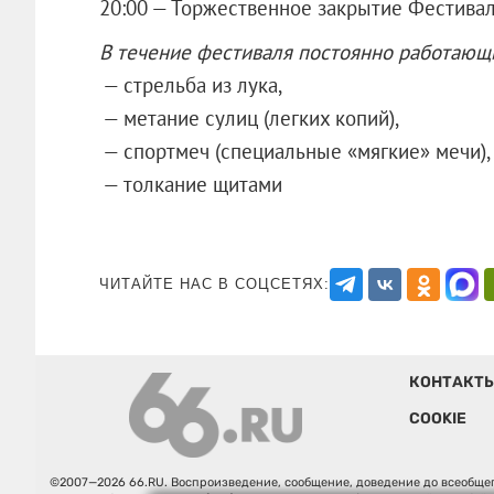
20:00 — Торжественное закрытие Фестивал
В течение фестиваля постоянно работающ
— стрельба из лука,
— метание сулиц (легких копий),
— спортмеч (специальные «мягкие» мечи),
— толкание щитами
ЧИТАЙТЕ НАС В СОЦСЕТЯХ:
КОНТАКТ
COOKIE
©2007—2026 66.RU. Воспроизведение, сообщение, доведение до всеобщег