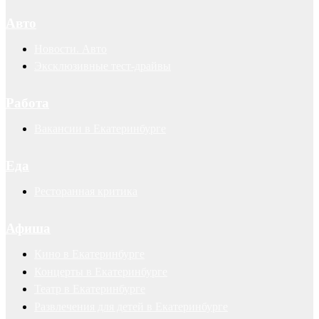
Авто
Новости. Авто
Эксклюзивные тест-драйвы
Работа
Вакансии в Екатеринбурге
Еда
Ресторанная критика
Афиша
Кино в Екатеринбурге
Концерты в Екатеринбурге
Театр в Екатеринбурге
Развлечения для детей в Екатеринбурге