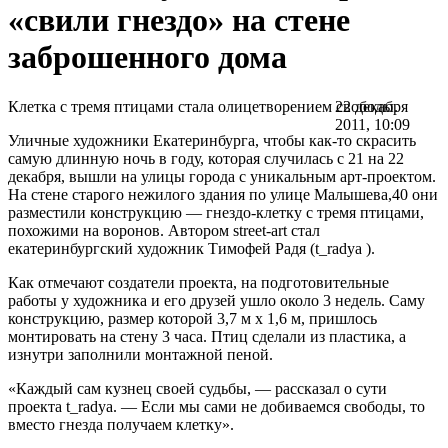
«свили гнездо» на стене
заброшенного дома
Клетка с тремя птицами стала олицетворением свободы.
22 декабря
2011, 10:09
Уличные художники Екатеринбурга, чтобы как-то скрасить
самую длинную ночь в году, которая случилась с 21 на 22
декабря, вышли на улицы города с уникальным арт-проектом.
На стене старого нежилого здания по улице Малышева,40 они
разместили конструкцию — гнездо-клетку с тремя птицами,
похожими на воронов. Автором street-art стал
екатеринбургский художник Тимофей Радя (t_radya ).
Как отмечают создатели проекта, на подготовительные
работы у художника и его друзей ушло около 3 недель. Саму
конструкцию, размер которой 3,7 м x 1,6 м, пришлось
монтировать на стену 3 часа. Птиц сделали из пластика, а
изнутри заполнили монтажной пеной.
«Каждый сам кузнец своей судьбы, — рассказал о сути
проекта t_radya. — Если мы сами не добиваемся свободы, то
вместо гнезда получаем клетку».