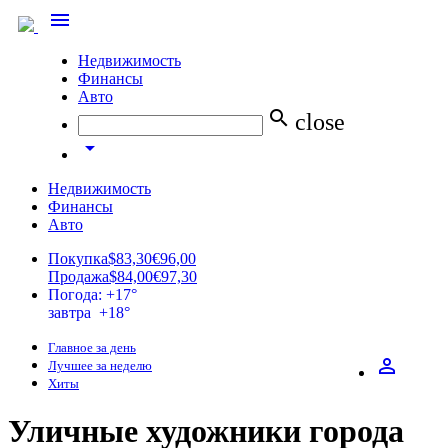
menu
Недвижимость
Финансы
Авто
search
close
arrow_drop_down
Недвижимость
Финансы
Авто
Покупка
$83,30
€96,00
Продажа
$84,00
€97,30
Погода: +17°
завтра +18°
Главное за день
perm_identity
Лучшее за неделю
Хиты
Уличные художники города