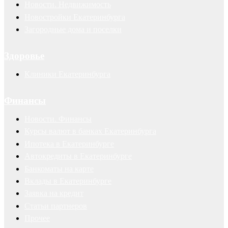
Новости. Недвижимость
Новостройки Екатеринбурга
Загородные дома и поселки
Здоровье
Клиники Екатеринбурга
Финансы
Новости. Финансы
Курсы валют в банках Екатеринбурга
Ипотека в Екатеринбурге
Автокредиты в Екатеринбурге
Банкоматы на карте
Вклады в Екатеринбурге
Заявка на кредит
Статьи партнеров
Прочее