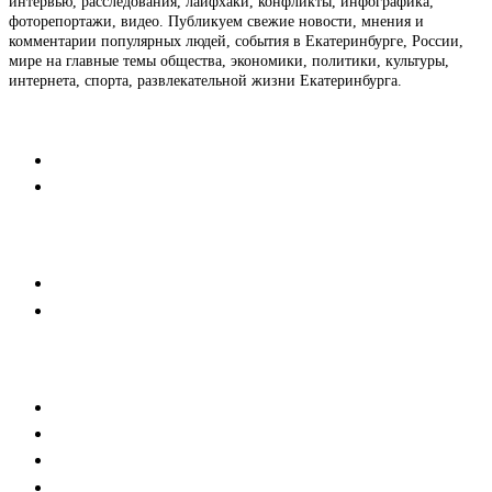
интервью, расследования, лайфхаки, конфликты, инфографика,
фоторепортажи, видео. Публикуем свежие новости, мнения и
комментарии популярных людей, события в Екатеринбурге, России,
мире на главные темы общества, экономики, политики, культуры,
интернета, спорта, развлекательной жизни Екатеринбурга.
Контакты
Редакция
Коммерческий отдел
Напишите нам
Мобильная версия
Пользовательское соглашение
Реклама
Медиакит
Баннерная реклама
Текстовые форматы
Тех. требования к баннерам