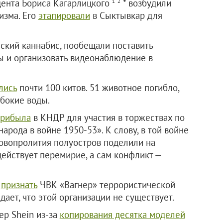
дента Бориса Кагарлицкого
* возбудили
1
2
изма. Его
этапировали
в Сыктывкар для
нский каннабис, пообещали поставить
 и организовать видеонаблюдение в
лись
почти 100 китов. 51 животное погибло,
убокие воды.
прибыла
в КНДР для участия в торжествах по
арода в войне 1950-53». К слову, в той войне
ровопролития полуостров поделили на
ействует перемирие, а сам конфликт —
я
признать
ЧВК «Вагнер» террористической
ает, что этой организации не существует.
ер Shein из‑за
копирования десятка моделей