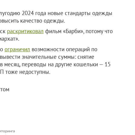
лугодию 2024 года новые стандарты одежды
овысить качество одежды.
аск
раскритиковал
фильм «Барби», потому что
иархат».
ко
ограничил
возможности операций по
 вывести значительные суммы: снятие
в месяц, переводы на другие кошельки — 15
БП тоже недоступны.
м агентом
иторинга