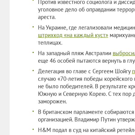
Против известного социолога и дисси
уголовное дело об оправдании террор
ареста.
На Украине, где легализовали медици
штрихкод «на каждый куст»
марихуаны
теплицах.
На западный пляж Австралии
выброси
еще 46 особей пытаются вернуть в гл
Делегация во главе с Сергеем Шойгу
случаю «70-летия победы корейского н
не было победителей. В результате к
Южную и Северную Корею. С тех пор д
заморожен.
В британском парламенте собираютс
организацией. Владимир Путин утвержд
H&M подал в суд на китайский ретейл