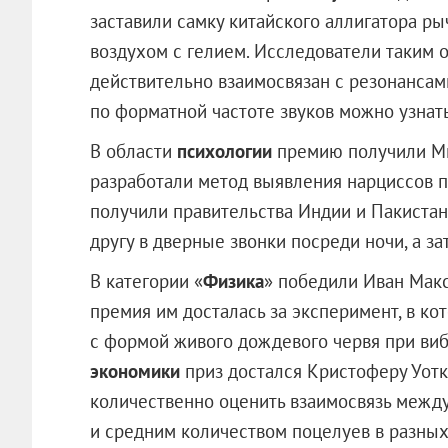
заставили самку китайского аллигатора ры
воздухом с гелием. Исследователи таким 
действительно взаимосвязан с резонансами
по форматной частоте звуков можно узнать
В области
психологии
премию получили Ми
разработали метод выявления нарциссов п
получили правительства Индии и Пакистан
другу в дверные звонки посреди ночи, а за
В категории «
Физика
» победили Иван Мак
премия им досталась за эксперимент, в ко
с формой живого дождевого червя при виб
экономики
приз достался Кристоферу Уотк
количественно оценить взаимосвязь межд
и средним количеством поцелуев в разных