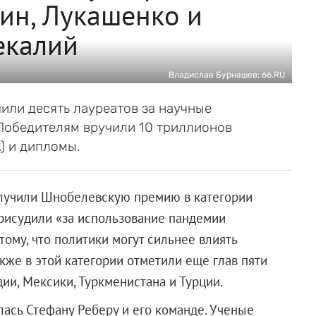
ин, Лукашенко и
екалий
Владислав Бурнашев; 66.RU
или десять лауреатов за научные
Победителям вручили 10 триллионов
) и дипломы.
лучили Шнобелевскую премию в категории
присудили «за использование пандемии
тому, что политики могут сильнее влиять
акже в этой категории отметили еще глав пяти
дии, Мексики, Туркменистана и Турции.
лась Стефану Реберу и его команде. Ученые