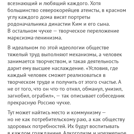
всезнающий и любящий каждого. Хотя
большинство северокорейцев атеисты, в красном
углу каждого дома висят портреты
родоначальника династии Ким и его сына.
В остальном чучхе — творческое переложение
марксизма-ленинизма.
В идеальном по этой идеологии обществе
тяжелый труд выполняют механизмы, а человек
занимается творчеством, и такая деятельность
дарит ему высшее наслаждение. «Условия, где
каждый человек сможет реализоваться в
творческом труде и получить от этого счастье. А
не от того, что он что-то отнял, обманул, унизил,
загнобил, ограбил», — так описывает собеседник
прекрасную Россию чучхе.
Тут может найтись место и коммунизму —
но не как потребительскому раю, а как обществу
здоровых потребностей. Их будут воспитывать
в каждом гражданине. Алкоголизм и чрезмерное