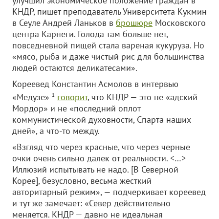
улучшил экономическое положение граждан в
КНДР, пишет преподаватель Университета Кукмин
в Сеуле Андрей Ланьков в
брошюре
Московского
центра Карнеги. Голода там больше нет,
повседневной пищей стала вареная кукуруза. Но
«мясо, рыба и даже чистый рис для большинства
людей остаются деликатесами».
Кореевед Константин Асмолов в интервью
«Медузе»
1
говорит
, что КНДР — это не «адский
Мордор» и не «последний оплот
коммунистической духовности, Спарта наших
дней», а что-то между.
«Взгляд что через красные, что через черные
очки очень сильно далек от реальности. <…>
Иллюзий испытывать не надо. [В Северной
Корее], безусловно, весьма жесткий
авторитарный режим», — подчеркивает кореевед
и тут же замечает: «Север действительно
меняется. КНДР — давно не идеальная