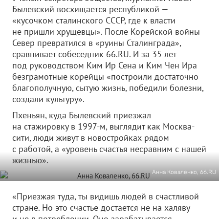
Былевский восхищается республикой —
«кусочком сталинского СССР, где к власти
не пришли хрущевцы». После Корейской войны
Север превратился в «руины Сталинграда»,
сравнивает собеседник 66.RU. И за 35 лет
под руководством Ким Ир Сена и Ким Чен Ира
безграмотные корейцы «построили достаточно
благополучную, сытую жизнь, победили болезни,
создали культуру».
Пхеньян, куда Былевский приезжал
на стажировку в 1997-м, выглядит как Москва-
сити, люди живут в новостройках рядом
с работой, а «уровень счастья несравним с нашей
жизнью».
Анна Коваленко, 66.RU
«Приезжая туда, ты видишь людей в счастливой
стране. Но это счастье достается не на халяву
и не в потреблении. Оно зарабатывается