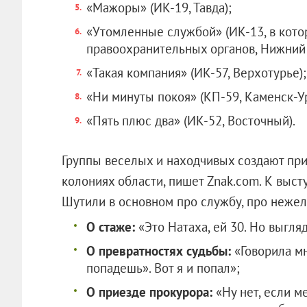
«Мажоры» (ИК-19, Тавда);
«Утомленные службой» (ИК-13, в кот
правоохранительных органов, Нижний 
«Такая компания» (ИК-57, Верхотурье);
«Ни минуты покоя» (КП-59, Каменск-У
«Пять плюс два» (ИК-52, Восточный).
Группы веселых и находчивых создают пр
колониях области, пишет Znak.com. К выст
Шутили в основном про службу, про нежел
О стаже:
«Это Натаха, ей 30. Но выгляд
О превратностях судьбы:
«Говорила мн
попадешь». Вот я и попал»;
О приезде прокурора:
«Ну нет, если м