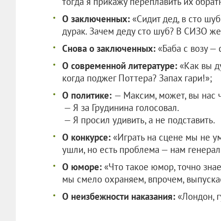
тогда я прикажу переплавить их обрат
О заключенных:
«Сидит дед, в сто шу
дурак. Зачем деду сто шуб? В СИЗО же
Снова о заключенных:
«Баба с возу — 
О современной литературе:
«Как вы д
когда поджег Поттера? Запах гари!»;
О политике:
— Максим, может, вы нас 
— Я за Грудинина голосовал.
— Я просил удивить, а не подставить.
О конкурсе:
«Играть на сцене мы не у
ушли, но есть проблема — нам генерал
О юморе:
«Что такое юмор, точно зна
мы смело охраняем, впрочем, выпуска
О неизбежности наказания:
«Лондон, г