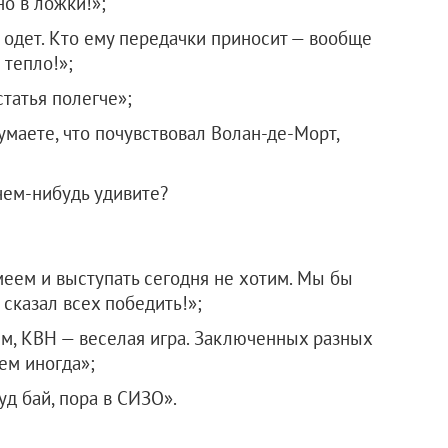
но в ложки!»;
б одет. Кто ему передачки приносит — вообще
 тепло!»;
статья полегче»;
умаете, что почувствовал Волан-де-Морт,
чем-нибудь удивите?
меем и выступать сегодня не хотим. Мы бы
 сказал всех победить!»;
ем, КВН — веселая игра. Заключенных разных
ем иногда»;
уд бай, пора в СИЗО».