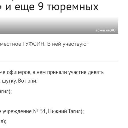
е» и еще 9 тюремных
архив 66.RU
 местное ГУФСИН. В ней участвуют
е офицеров, в нем приняли участие девять
шутку. Вот они:
гил);
 учреждение № 51, Нижний Тагил);
л);