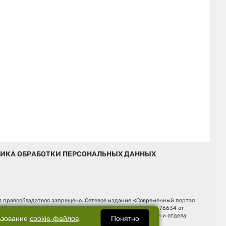
ИКА ОБРАБОТКИ ПЕРСОНАЛЬНЫХ ДАННЫХ
ия правообладателя запрещено. Сетевое издание «Современный портал
й (Роскомнадзор). Регистрационный номер ЭЛ № ФС 77 - 76634 от
Ельцина, строение 3, оф. 7015 Фактический адрес редакции и отдела
Понятно
ьзование
cookie-файлов
.