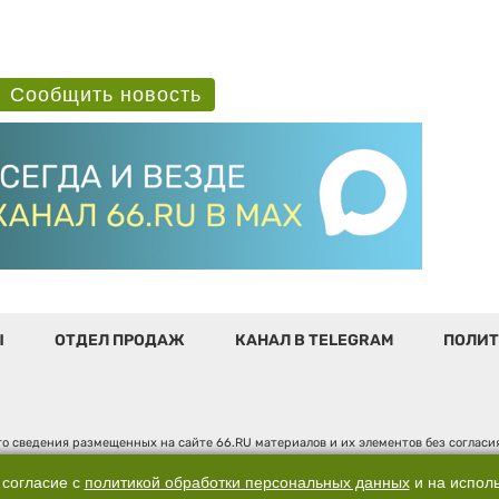
Сообщить новость
Ы
ОТДЕЛ ПРОДАЖ
КАНАЛ В TELEGRAM
ПОЛИТ
о сведения размещенных на сайте 66.RU материалов и их элементов без соглас
 по надзору в сфере связи, информационных технологий и массовых коммуникаци
". Юридический адрес: 620014, Свердловская обл., г. Екатеринбург, ул. Бориса 
 согласие с
политикой обработки персональных данных
и на испол
д. 3, оф. 7015, +7 (343) 288-50-66 info@news.66.ru Главный редактор: Шлыков Д.В.