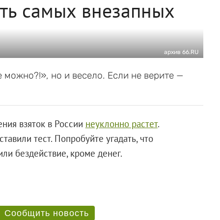
ять самых внезапных
архив 66.RU
 можно?!», но и весело. Если не верите —
ения взяток в России
неуклонно растет
.
тавили тест. Попробуйте угадать, что
ли бездействие, кроме денег.
Сообщить новость