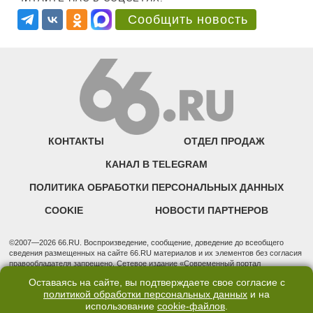
Сообщить новость
КОНТАКТЫ
ОТДЕЛ ПРОДАЖ
КАНАЛ В TELEGRAM
ПОЛИТИКА ОБРАБОТКИ ПЕРСОНАЛЬНЫХ ДАННЫХ
COOKIE
НОВОСТИ ПАРТНЕРОВ
©2007—2026 66.RU. Воспроизведение, сообщение, доведение до всеобщего
сведения размещенных на сайте 66.RU материалов и их элементов без согласия
правообладателя запрещено. Сетевое издание «Современный портал
Екатеринбурга — «66.ru» (18+) зарегистрировано Федеральной службой по
Оставаясь на сайте, вы подтверждаете свое согласие с
надзору в сфере связи, информационных технологий и массовых коммуникаций
политикой обработки персональных данных
и на
(Роскомнадзор). Регистрационный номер ЭЛ № ФС 77 - 76634 от 02.09.2019
использование
cookie-файлов
.
Учредитель: Общество с ограниченной ответственностью "66.ру". Юридический