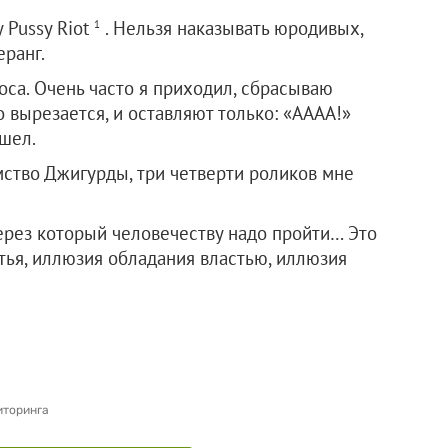
у Pussy Riot
. Нельзя наказывать юродивых,
1
ранг.
оса. Очень часто я приходил, сбрасываю
о вырезается, и оставляют только: «АААА!»
ишел.
мство Джигурды, три четверти роликов мне
через который человечеству надо пройти… Это
тья, иллюзия обладания властью, иллюзия
иторинга