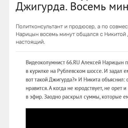
Джигурда. Восемь ми
Политконсультант и продюсер, а по совмес
Нарицын восемь минут общался с Никитой Д
настоящий.
Видеоколумнист 66.RU Алексей Нарицын п
в курилке на Рублевском шоссе. И задал ем
вот такой Джигурда?» И Никита объяснил: 
нравится. А когда не юродствует, не орет и
в эфир. Заодно раскрыл суммы, которые ем