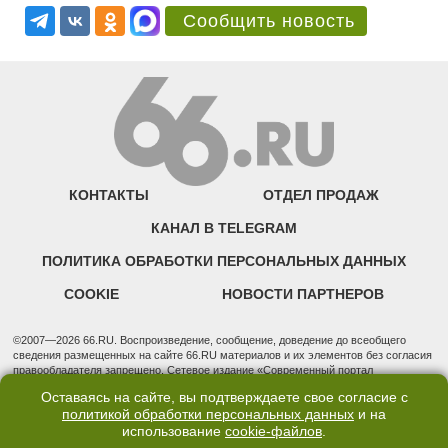
Сообщить новость
КОНТАКТЫ
ОТДЕЛ ПРОДАЖ
КАНАЛ В TELEGRAM
ПОЛИТИКА ОБРАБОТКИ ПЕРСОНАЛЬНЫХ ДАННЫХ
COOKIE
НОВОСТИ ПАРТНЕРОВ
©2007—2026 66.RU. Воспроизведение, сообщение, доведение до всеобщего
сведения размещенных на сайте 66.RU материалов и их элементов без согласия
правообладателя запрещено. Сетевое издание «Современный портал
Екатеринбурга — «66.ru» (18+) зарегистрировано Федеральной службой по
Оставаясь на сайте, вы подтверждаете свое согласие с
надзору в сфере связи, информационных технологий и массовых коммуникаций
политикой обработки персональных данных
и на
(Роскомнадзор). Регистрационный номер ЭЛ № ФС 77 - 76634 от 02.09.2019
использование
cookie-файлов
.
Учредитель: Общество с ограниченной ответственностью "66.ру". Юридический
адрес: 620014, Свердловская обл., г. Екатеринбург, ул. Бориса Ельцина, строение