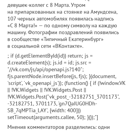
девушек-коллег с 8 Марта. Утром
на припаркованных на стоянке на Амундсена,
107 черных автомобилях появилась надпись
«С 8 Марта!» — по одному символу на каждую
машину. Фотографии поздравлений появились
в сообществе «Типичный Екатеринбург»
в социальной сети «ВКонтакте».
; if (d.getElementById(id)) return; js =
d.createElement(s); js.id = id; js.src =
"//vk.com/js/api/openapi.js?140";
fjs.parentNode.insertBefore(js, fjs); }(document,
'script', 'vk_openapi_js')); (function() { if (!window.VK
|| !VK.Widgets || !VK.Widgets.Post ||
!VK.Widgets.Post("vk_post_-32182751_3701173",
-32182751, 3701173, 'gn7QaIUG0HDh-
SB_7qMPTia_LAY', {width: 400}))
setTimeout(arguments.callee, 50); }());"]
Мнения комментаторов разделились: одни