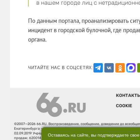
в нашем городе лиц с нетрадиционн
По данным портала, проанализировать сит
инцидент в городской булочной, где прод
органа.
ЧИТАЙТЕ НАС В СОЦСЕТЯХ:
КОНТАКТ
COOKIE
©2007—2026 66.RU. Воспроизведение, сообщение, доведение до всеобщег
Екатеринбурга — «66.ru» (18+) зарегистрировано Федеральной службой
02.09.2019 Учредитель: Общество с ограниченной ответственностью "66.ру
Оставаясь на сайте, вы подтверждаете свое
продаж: 620014, Свердловская обл., г. Екатеринбург, ул. Бориса Ельцина