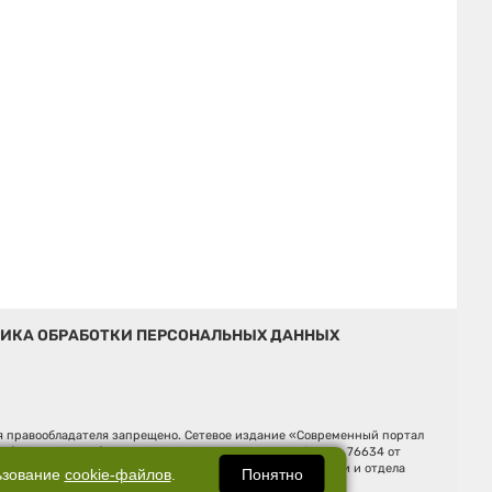
ИКА ОБРАБОТКИ ПЕРСОНАЛЬНЫХ ДАННЫХ
ия правообладателя запрещено. Сетевое издание «Современный портал
й (Роскомнадзор). Регистрационный номер ЭЛ № ФС 77 - 76634 от
Ельцина, строение 3, оф. 7015 Фактический адрес редакции и отдела
Понятно
ьзование
cookie-файлов
.
Дмитрий Владимирович