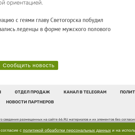
ой ориентацией.
уацию с геями главу Светогорска побудил
авались леденцы в форме мужского полового
Сообщить новость
Ы
ОТДЕЛ ПРОДАЖ
КАНАЛ В TELEGRAM
ПОЛИТ
НОВОСТИ ПАРТНЕРОВ
о сведения размещенных на сайте 66.RU материалов и их элементов без соглас
 по надзору в сфере связи, информационных технологий и массовых коммуникаци
". Юридический адрес: 620014, Свердловская обл., г. Екатеринбург, ул. Бориса 
 согласие с
политикой обработки персональных данных
и на испол
, д. 3, оф. 7015, +7 (343) 288-50-66 info@news.66.ru Главный редактор: Шлыков 