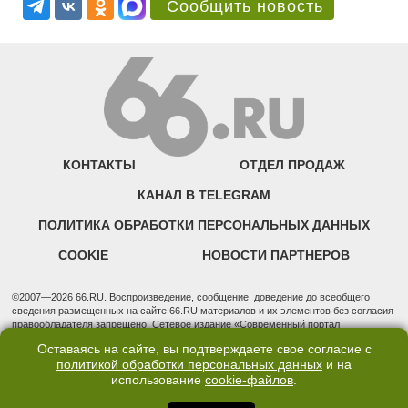
Сообщить новость
КОНТАКТЫ
ОТДЕЛ ПРОДАЖ
КАНАЛ В TELEGRAM
ПОЛИТИКА ОБРАБОТКИ ПЕРСОНАЛЬНЫХ ДАННЫХ
COOKIE
НОВОСТИ ПАРТНЕРОВ
©2007—2026 66.RU. Воспроизведение, сообщение, доведение до всеобщего
сведения размещенных на сайте 66.RU материалов и их элементов без согласия
правообладателя запрещено. Сетевое издание «Современный портал
Екатеринбурга — «66.ru» (18+) зарегистрировано Федеральной службой по
Оставаясь на сайте, вы подтверждаете свое согласие с
надзору в сфере связи, информационных технологий и массовых коммуникаций
политикой обработки персональных данных
и на
(Роскомнадзор). Регистрационный номер ЭЛ № ФС 77 - 76634 от 02.09.2019
использование
cookie-файлов
.
Учредитель: Общество с ограниченной ответственностью "66.ру". Юридический
адрес: 620014, Свердловская обл., г. Екатеринбург, ул. Бориса Ельцина, строение
3, оф. 7015 Фактический адрес редакции и отдела продаж: 620014, Свердловская