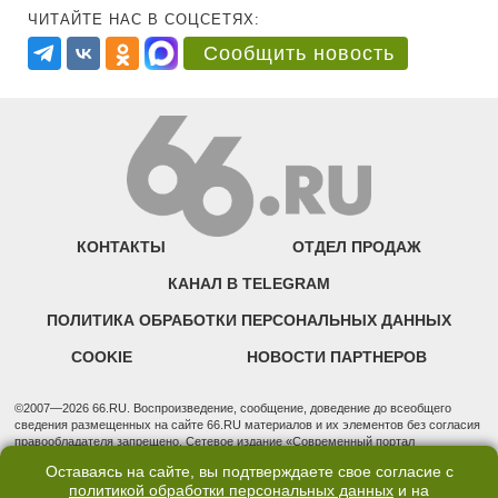
ЧИТАЙТЕ НАС В СОЦСЕТЯХ:
Сообщить новость
КОНТАКТЫ
ОТДЕЛ ПРОДАЖ
КАНАЛ В TELEGRAM
ПОЛИТИКА ОБРАБОТКИ ПЕРСОНАЛЬНЫХ ДАННЫХ
COOKIE
НОВОСТИ ПАРТНЕРОВ
©2007—2026 66.RU. Воспроизведение, сообщение, доведение до всеобщего
сведения размещенных на сайте 66.RU материалов и их элементов без согласия
правообладателя запрещено. Сетевое издание «Современный портал
Екатеринбурга — «66.ru» (18+) зарегистрировано Федеральной службой по
Оставаясь на сайте, вы подтверждаете свое согласие с
надзору в сфере связи, информационных технологий и массовых коммуникаций
политикой обработки персональных данных
и на
(Роскомнадзор). Регистрационный номер ЭЛ № ФС 77 - 76634 от 02.09.2019