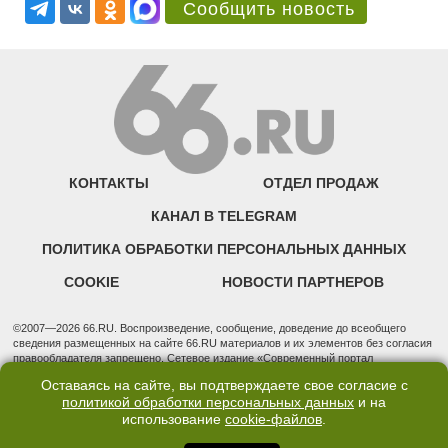
Сообщить новость
КОНТАКТЫ
ОТДЕЛ ПРОДАЖ
КАНАЛ В TELEGRAM
ПОЛИТИКА ОБРАБОТКИ ПЕРСОНАЛЬНЫХ ДАННЫХ
COOKIE
НОВОСТИ ПАРТНЕРОВ
©2007—2026 66.RU. Воспроизведение, сообщение, доведение до всеобщего
сведения размещенных на сайте 66.RU материалов и их элементов без согласия
правообладателя запрещено. Сетевое издание «Современный портал
Екатеринбурга — «66.ru» (18+) зарегистрировано Федеральной службой по
Оставаясь на сайте, вы подтверждаете свое согласие с
надзору в сфере связи, информационных технологий и массовых коммуникаций
политикой обработки персональных данных
и на
(Роскомнадзор). Регистрационный номер ЭЛ № ФС 77 - 76634 от 02.09.2019
использование
cookie-файлов
.
Учредитель: Общество с ограниченной ответственностью "66.ру". Юридический
адрес: 620014, Свердловская обл., г. Екатеринбург, ул. Бориса Ельцина, строение