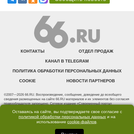
КОНТАКТЫ
ОТДЕЛ ПРОДАЖ
КАНАЛ В TELEGRAM
ПОЛИТИКА ОБРАБОТКИ ПЕРСОНАЛЬНЫХ ДАННЫХ
COOKIE
НОВОСТИ ПАРТНЕРОВ
©2007—2026 66.RU. Воспроизведение, сообщение, доведение до всеобщего
сведения размещенных на сайте 66.RU материалов и их элементов без согласия
правообладателя запрещено. Сетевое издание «Современный портал
Екатеринбурга — «66.ru» (18+) зарегистрировано Федеральной службой по
Оставаясь на сайте, вы подтверждаете свое согласие с
надзору в сфере связи, информационных технологий и массовых коммуникаций
политикой обработки персональных данных
и на
(Роскомнадзор). Регистрационный номер ЭЛ № ФС 77 - 76634 от 02.09.2019
использование
cookie-файлов
.
Учредитель: Общество с ограниченной ответственностью "66.ру". Юридический
адрес: 620014, Свердловская обл., г. Екатеринбург, ул. Бориса Ельцина, строение
3, оф. 7015 Фактический адрес редакции и отдела продаж: 620014, Свердловская