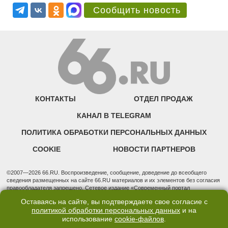
Сообщить новость
КОНТАКТЫ
ОТДЕЛ ПРОДАЖ
КАНАЛ В TELEGRAM
ПОЛИТИКА ОБРАБОТКИ ПЕРСОНАЛЬНЫХ ДАННЫХ
COOKIE
НОВОСТИ ПАРТНЕРОВ
©2007—2026 66.RU. Воспроизведение, сообщение, доведение до всеобщего
сведения размещенных на сайте 66.RU материалов и их элементов без согласия
правообладателя запрещено. Сетевое издание «Современный портал
Екатеринбурга — «66.ru» (18+) зарегистрировано Федеральной службой по
Оставаясь на сайте, вы подтверждаете свое согласие с
надзору в сфере связи, информационных технологий и массовых коммуникаций
политикой обработки персональных данных
и на
(Роскомнадзор). Регистрационный номер ЭЛ № ФС 77 - 76634 от 02.09.2019
использование
cookie-файлов
.
Учредитель: Общество с ограниченной ответственностью "66.ру". Юридический
адрес: 620014, Свердловская обл., г. Екатеринбург, ул. Бориса Ельцина, строение