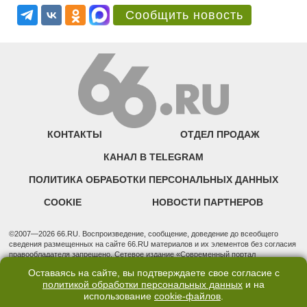
Сообщить новость
КОНТАКТЫ
ОТДЕЛ ПРОДАЖ
КАНАЛ В TELEGRAM
ПОЛИТИКА ОБРАБОТКИ ПЕРСОНАЛЬНЫХ ДАННЫХ
COOKIE
НОВОСТИ ПАРТНЕРОВ
©2007—2026 66.RU. Воспроизведение, сообщение, доведение до всеобщего
сведения размещенных на сайте 66.RU материалов и их элементов без согласия
правообладателя запрещено. Сетевое издание «Современный портал
Екатеринбурга — «66.ru» (18+) зарегистрировано Федеральной службой по
Оставаясь на сайте, вы подтверждаете свое согласие с
надзору в сфере связи, информационных технологий и массовых коммуникаций
политикой обработки персональных данных
и на
(Роскомнадзор). Регистрационный номер ЭЛ № ФС 77 - 76634 от 02.09.2019
использование
cookie-файлов
.
Учредитель: Общество с ограниченной ответственностью "66.ру". Юридический
адрес: 620014, Свердловская обл., г. Екатеринбург, ул. Бориса Ельцина, строение