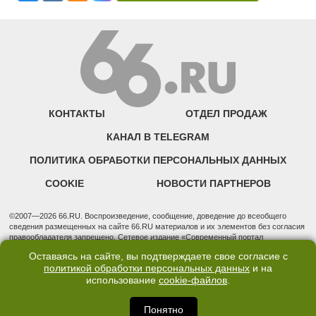
КОНТАКТЫ
ОТДЕЛ ПРОДАЖ
КАНАЛ В TELEGRAM
ПОЛИТИКА ОБРАБОТКИ ПЕРСОНАЛЬНЫХ ДАННЫХ
COOKIE
НОВОСТИ ПАРТНЕРОВ
©2007—2026 66.RU. Воспроизведение, сообщение, доведение до всеобщего
сведения размещенных на сайте 66.RU материалов и их элементов без согласия
правообладателя запрещено. Сетевое издание «Современный портал
Екатеринбурга — «66.ru» (18+) зарегистрировано Федеральной службой по
Оставаясь на сайте, вы подтверждаете свое согласие с
надзору в сфере связи, информационных технологий и массовых коммуникаций
политикой обработки персональных данных
и на
(Роскомнадзор). Регистрационный номер ЭЛ № ФС 77 - 76634 от 02.09.2019
использование
cookie-файлов
.
Учредитель: Общество с ограниченной ответственностью "66.ру". Юридический
адрес: 620014, Свердловская обл., г. Екатеринбург, ул. Бориса Ельцина, строение
3, оф. 7015 Фактический адрес редакции и отдела продаж: 620014, Свердловская
Понятно
обл., г. Екатеринбург, ул. Бориса Ельцина, д. 3, оф. 7015, +7 (343) 288-50-66