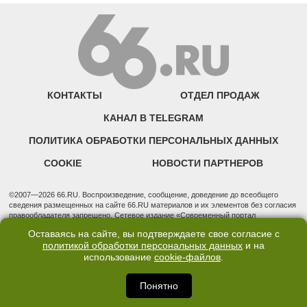
КОНТАКТЫ
ОТДЕЛ ПРОДАЖ
КАНАЛ В TELEGRAM
ПОЛИТИКА ОБРАБОТКИ ПЕРСОНАЛЬНЫХ ДАННЫХ
COOKIE
НОВОСТИ ПАРТНЕРОВ
©2007—2026 66.RU. Воспроизведение, сообщение, доведение до всеобщего
сведения размещенных на сайте 66.RU материалов и их элементов без согласия
правообладателя запрещено. Сетевое издание «Современный портал
Екатеринбурга — «66.ru» (18+) зарегистрировано Федеральной службой по
Оставаясь на сайте, вы подтверждаете свое согласие с
надзору в сфере связи, информационных технологий и массовых коммуникаций
политикой обработки персональных данных
и на
(Роскомнадзор). Регистрационный номер ЭЛ № ФС 77 - 76634 от 02.09.2019
использование
cookie-файлов
.
Учредитель: Общество с ограниченной ответственностью "66.ру". Юридический
адрес: 620014, Свердловская обл., г. Екатеринбург, ул. Бориса Ельцина, строение
3, оф. 7015 Фактический адрес редакции и отдела продаж: 620014, Свердловская
Понятно
обл., г. Екатеринбург, ул. Бориса Ельцина, д. 3, оф. 7015, +7 (343) 288-50-66
info@news.66.ru Главный редактор: Шлыков Дмитрий Владимирович