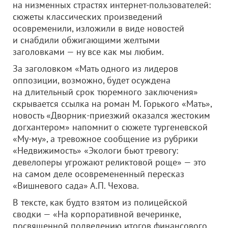
на низменных страстях интернет-пользователей:
сюжеты классических произведений
осовременили, изложили в виде новостей
и снабдили обжигающими желтыми
заголовками — ну все как мы любим.
За заголовком «Мать одного из лидеров
оппозиции, возможно, будет осуждена
на длительный срок тюремного заключения»
скрывается ссылка на роман М. Горького «Мать»,
новость «Дворник-приезжий оказался жестоким
догхантером» напомнит о сюжете тургеневской
«Му-му», а тревожное сообщение из рубрики
«Недвижимость» «Экологи бьют тревогу:
девелоперы угрожают реликтовой роще» — это
на самом деле осовремененный пересказ
«Вишневого сада» А.П. Чехова.
В тексте, как будто взятом из полицейской
сводки — «На корпоративной вечеринке,
посвященной подведению итогов финансового