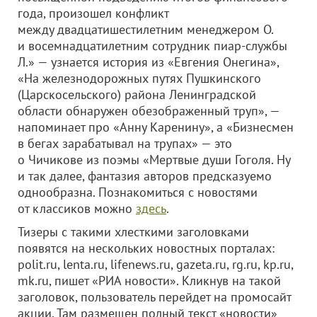
года, произошел конфликт
между двадцатишестилетним менеджером О.
и восемнадцатилетним сотрудник пиар-службы
Л.» — узнается история из «Евгения Онегина»,
«На железнодорожных путях Пушкинского
(Царскосельского) района Ленинградской
области обнаружен обезображенный труп», —
напоминает про «Анну Каренину», а «Бизнесмен
в бегах зарабатывал на трупах» — это
о Чичикове из поэмы «Мертвые души Гоголя. Ну
и так далее, фантазия авторов предсказуемо
однообразна. Познакомиться с новостями
от классиков можно
здесь
.
Тизеры с такими хлесткими заголовками
появятся на нескольких новостных порталах:
polit.ru, lenta.ru, lifenews.ru, gazeta.ru, rg.ru, kp.ru,
mk.ru, пишет «РИА новости». Кликнув на такой
заголовок, пользователь перейдет на промосайт
акции. Там размещен полный текст «новости»