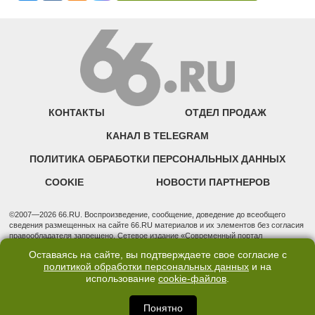
КОНТАКТЫ
ОТДЕЛ ПРОДАЖ
КАНАЛ В TELEGRAM
ПОЛИТИКА ОБРАБОТКИ ПЕРСОНАЛЬНЫХ ДАННЫХ
COOKIE
НОВОСТИ ПАРТНЕРОВ
©2007—2026 66.RU. Воспроизведение, сообщение, доведение до всеобщего
сведения размещенных на сайте 66.RU материалов и их элементов без согласия
правообладателя запрещено. Сетевое издание «Современный портал
Екатеринбурга — «66.ru» (18+) зарегистрировано Федеральной службой по
Оставаясь на сайте, вы подтверждаете свое согласие с
надзору в сфере связи, информационных технологий и массовых коммуникаций
политикой обработки персональных данных
и на
(Роскомнадзор). Регистрационный номер ЭЛ № ФС 77 - 76634 от 02.09.2019
использование
cookie-файлов
.
Учредитель: Общество с ограниченной ответственностью "66.ру". Юридический
адрес: 620014, Свердловская обл., г. Екатеринбург, ул. Бориса Ельцина, строение
3, оф. 7015 Фактический адрес редакции и отдела продаж: 620014, Свердловская
Понятно
обл., г. Екатеринбург, ул. Бориса Ельцина, д. 3, оф. 7015, +7 (343) 288-50-66