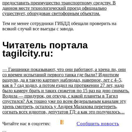
предоставить преимущество транспортному средству. В
данном месте технологический проезд официально
существует, оборудован светофорным объектом.
Тем не менее сотрудники ГИБДД обещали проверить на
всякий случай все выезды с завода.
Читатель портала
tagilcity.ru:
— Гаишники показывают, что они работают, а хрена ли, они
со времен испытаний первого танка где были? Идиотизм
раздули, да я такую картину наблюдал, наверное, лет с 4–5,
как в 7 сад ходил, а потом ездил на протяжении 27 лет, надо
было камеру брать и таких сюжетов по 15 раз на дню снимать.
Водила — придурок, он откуда, с какой планеты в Тагил
спустился? Аж тошно уже по всем федеральным каналам эту
хрень смотреть, осталось у Андрея Малахова перетереть,
согнать всех идиотов, депутатов ГД: а как это получилось…
Читайте нас в соцсетях:
Сообщить новость