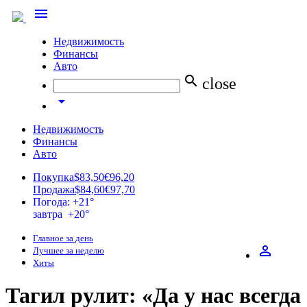
menu
Недвижимость
Финансы
Авто
search
close
arrow_drop_down
Недвижимость
Финансы
Авто
Покупка
$83,50
€96,20
Продажа
$84,60
€97,70
Погода: +21°
завтра +20°
Главное за день
perm_identity
Лучшее за неделю
Хиты
Тагил рулит: «Да у нас всегда