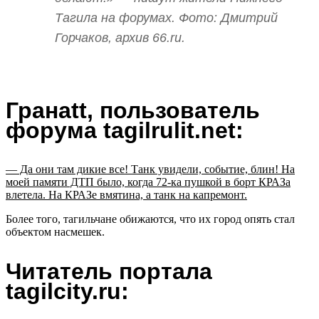
Тагила на форумах. Фото: Дмитрий
Горчаков, архив 66.ru.
Гранаtt, пользователь
форума tagilrulit.net:
— Да они там дикие все! Танк увидели, событие, блин! На
моей памяти ДТП было, когда 72-ка пушкой в борт КРАЗа
влетела. На КРАЗе вмятина, а танк на капремонт.
Более того, тагильчане обижаются, что их город опять стал
объектом насмешек.
Читатель портала
tagilcity.ru: