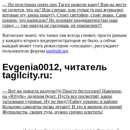
— На полстраны опять про Тагил развели кашу! Вам на месте
не сидится, что ли? Или слепые, или тупые (я про журналюг,
которые эту хрень пишут). Стоит светофор, стоят знаки. Сами
поняли, что написали? Не позорьте неадекватностью наш
город — уже никуда не съездишь, не покраснев!!!
Вагонские знают, что танки там всегда гоняют, просто раньше
у каждого второго видеорегистраторов не было, а сейчас
каждый может стать режиссером «сенсации», рассуждают
пользователи форума
tagilrulit.net
.
Evgenia0012, читатель
tagilcity.ru:
— Вот же новость раздули!))) Просто бестселлер! Наверное,
на «Ютубе» лидером будет. Пусть все посмотрят, какие
тагильчане суровые. Ну не бред?)Тайну открою: в районе
Кольцово самолеты низко летают! И это в мирное-то время!
Журналисты, скорее туда, нужно срочно осветить!