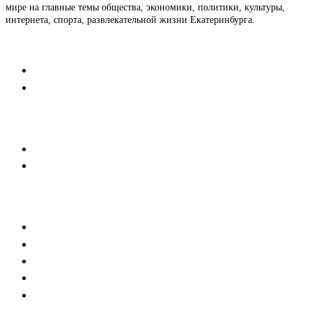
мире на главные темы общества, экономики, политики, культуры,
интернета, спорта, развлекательной жизни Екатеринбурга.
Контакты
Редакция
Коммерческий отдел
Напишите нам
Мобильная версия
Пользовательское соглашение
Реклама
Медиакит
Баннерная реклама
Текстовые форматы
Тех. требования к баннерам
Тех.требования к новостям партнеров