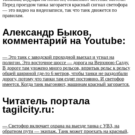
Перед проездом танка загорается красный сигнал светофора
— это видно на видеозаписи, так что танк движется по
правилам.
Александр Быков,
комментарий на Youtube:
— Это танк с заводской проходной выехал и угнал на
полигон. Это восточное шоссе — дорога на Верхнюю Салду.
В дороге там уложено много рельсов, впритык рельс к рельсу
общей шириной где-то 6 метров, чтобы танки не раздолбали
дорогу, потому что танки там ездят постоянно. И светофор
имеется. Когда танк выгоняют, машинам красный загорается.
Читатель портала
tagilcity.ru:
— Светофор включает охрана на выезде танка с УВЗ, на
обратном пути — экипаж. Танк может проехать на красный,