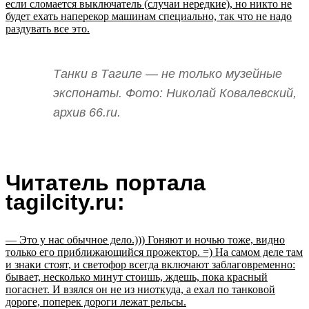
если сломается выключатель (случаи нередкие), но никто не
будет ехать наперекор машинам специально, так что не надо
раздувать все это.
Танки в Тагиле — не только музейные
экспонаты. Фото: Николай Ковалевский,
архив 66.ru.
Читатель портала
tagilcity.ru:
— Это у нас обычное дело.))) Гоняют и ночью тоже, видно
только его приближающийся прожектор. =) На самом деле там
и знаки стоят, и светофор всегда включают заблаговременно:
бывает, несколько минут стоишь, ждешь, пока красный
погаснет. И взялся он не из ниоткуда, а ехал по танковой
дороге, поперек дороги лежат рельсы.