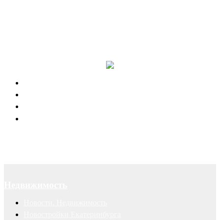
Канал в Telegram
Отзывы наших клиентов
Успешные рекламные кампании
Правовая поддержка портала 66.RU
Юридическое обслуживание
Договоры
Суды
Авторские права
Недвижимость
Новости. Недвижимость
Новостройки Екатеринбурга