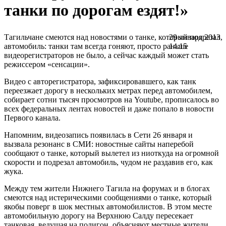
танки по дорогам ездят!»
Тагильчане смеются над новостями о танке, который подрезал
29 января 2013,
автомобиль: танки там всегда гоняют, просто раньше
14:15
видеорегистраторов не было, а сейчас каждый может стать
режиссером «сенсации».
Видео с авторегистратора, зафиксировавшего, как танк
переезжает дорогу в нескольких метрах перед автомобилем,
собирает сотни тысяч просмотров на Youtube, прописалось во
всех федеральных лентах новостей и даже попало в новости
Первого канала.
Напомним, видеозапись появилась в Сети 26 января и
вызвала резонанс в СМИ: новостные сайты наперебой
сообщают о танке, который вылетел из ниоткуда на огромной
скорости и подрезал автомобиль, чудом не раздавив его, как
жука.
Между тем жители Нижнего Тагила на форумах и в блогах
смеются над истерическими сообщениями о танке, который
якобы поверг в шок местных автомобилистов. В этом месте
автомобильную дорогу на Верхнюю Салду пересекает
танковая, ведущая на полигон, объясняют местные жители.