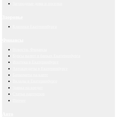
Загородные дома и поселки
Здоровье
Клиники Екатеринбурга
Финансы
Новости. Финансы
Курсы валют в банках Екатеринбурга
Ипотека в Екатеринбурге
Автокредиты в Екатеринбурге
Банкоматы на карте
Вклады в Екатеринбурге
Заявка на кредит
Статьи партнеров
Прочее
Авто