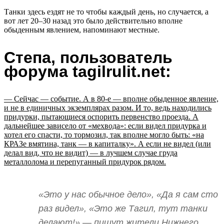
Танки здесь ездят не то чтобы каждый день, но случается, а
вот лет 20–30 назад это было действительно вполне
обыденным явлением, напоминают местные.
Степа, пользователь
форума tagilrulit.net:
— Сейчас — событие. А в 80-е — вполне обыденное явление,
и не в единичных экземплярах разом. И то, ведь находились
придурки, пытающиеся оспорить первенство проезда. А
дальнейшее зависело от «мехвода»: если видел придурка и
хотел его спасти, то тормозил, так вполне могло быть: «на
КРАЗе вмятина, танк — в капиталку». А если не видел (или
делал вид, что не видит) — в лучшем случае груда
металлолома и перепуганный придурок рядом.
«Это у нас обычное дело», «Да я сам сто
раз видел», «Это же Тагил, тут танки
делают!» — пишут жители Нижнего