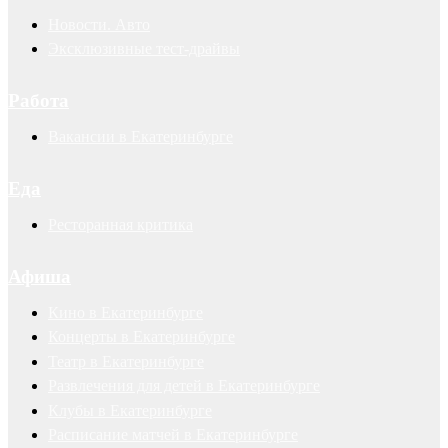
Новости. Авто
Эксклюзивные тест-драйвы
Работа
Вакансии в Екатеринбурге
Еда
Ресторанная критика
Афиша
Кино в Екатеринбурге
Концерты в Екатеринбурге
Театр в Екатеринбурге
Развлечения для детей в Екатеринбурге
Клубы в Екатеринбурге
Расписание матчей в Екатеринбурге