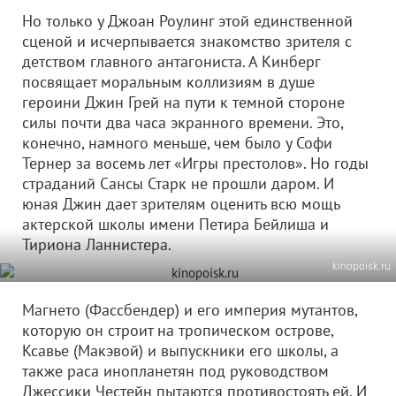
Но только у Джоан Роулинг этой единственной
сценой и исчерпывается знакомство зрителя с
детством главного антагониста. А Кинберг
посвящает моральным коллизиям в душе
героини Джин Грей на пути к темной стороне
силы почти два часа экранного времени. Это,
конечно, намного меньше, чем было у Софи
Тернер за восемь лет «Игры престолов». Но годы
страданий Сансы Старк не прошли даром. И
юная Джин дает зрителям оценить всю мощь
актерской школы имени Петира Бейлиша и
Тириона Ланнистера.
kinopoisk.ru
Магнето (Фассбендер) и его империя мутантов,
которую он строит на тропическом острове,
Ксавье (Макэвой) и выпускники его школы, а
также раса инопланетян под руководством
Джессики Честейн пытаются противостоять ей. И