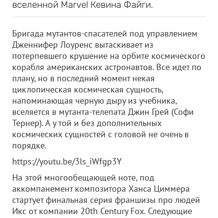
вселенной Marvel Кевина Файги.
Бригада мутантов-спасателей под управлением
Дженнифер Лоуренс вытаскивает из
потерпевшего крушение на орбите космического
корабля американских астронавтов. Все идет по
плану, но в последний момент некая
циклопическая космическая сущность,
напоминающая черную дыру из учебника,
вселяется в мутанта-телепата Джин Грей (Софи
Тернер). А у той и без дополнительных
космических сущностей с головой не очень в
порядке.
https://youtu.be/3ls_iWfgp3Y
На этой многообещающей ноте, под
аккомпанемент композитора Ханса Циммера
стартует финальная серия франшизы про людей
Икс от компании 20th Century Fox. Следующие