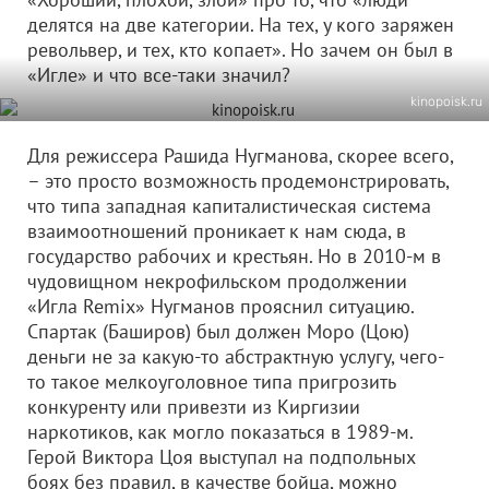
делятся на две категории. На тех, у кого заряжен
револьвер, и тех, кто копает». Но зачем он был в
«Игле» и что все-таки значил?
kinopoisk.ru
Для режиссера Рашида Нугманова, скорее всего,
– это просто возможность продемонстрировать,
что типа западная капиталистическая система
взаимоотношений проникает к нам сюда, в
государство рабочих и крестьян. Но в 2010-м в
чудовищном некрофильском продолжении
«Игла Remix» Нугманов прояснил ситуацию.
Спартак (Баширов) был должен Моро (Цою)
деньги не за какую-то абстрактную услугу, чего-
то такое мелкоуголовное типа пригрозить
конкуренту или привезти из Киргизии
наркотиков, как могло показаться в 1989-м.
Герой Виктора Цоя выступал на подпольных
боях без правил, в качестве бойца, можно