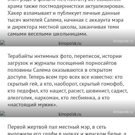
храма также постмодернистски актуализирован.
Хакер взламывает и публикует личные данные
тысяч жителей Салема, начиная с аккаунта мэра
и директора местной школы, заканчивая теми
самыми веселыми школьницами.
kinopoisk.ru
Терабайты интимных фото, переписок, истории
загрузок и журналы посещений порносайтов
половины Салема оказываются в открытом
доступе. Теперь всем про всех все известно: кто
скрытый гей, а кто, наоборот, скрытый гомофоб,
кто педофил, кто нацист, расист, шовинист, садист,
алкоголик, наркоман, кто лесбиянка, а кто
«настоящий мужик».
kinopoisk.ru
Первой жертвой пал местный мэр, в сеть
выложили его селфи в чулках и женском белье, а