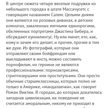
В центре сюжета четыре веселые подружки из
небольшого городка в штате Массачусетс с
говорящим названием Салем. Целыми днями
они валяются на розовых диванах, в детских
комнатах, заваленных мятными единорогами,
обклеенных портретами Джастина Бибера, и
обсуждают куннилингус. Ну или минет, кто, как,
кому и зачем его делает, и прочее, прочее в том
же духе. Из фотографий, которые они
отправляют своим бойфрендам или
выкладывают в инсту, можно составить
порнофильм, но героини не являются
профессионалками: порноактрисами,
стриптизершами или проститутками. Они просто
обычные старшеклассницы, которых полно не
только в Америке, «мандалаечки», как говорит
Роман Виктюк. В городах, до которых докатилась
западная цивилизация, их поведение не
считается аморальным, никому не приходит в