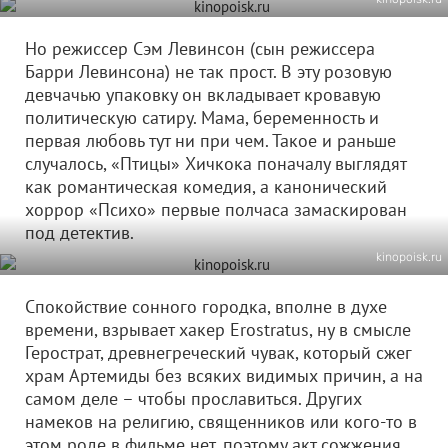
Но режиссер Сэм Левинсон (сын режиссера
Барри Левинсона) не так прост. В эту розовую
девчачью упаковку он вкладывает кровавую
политическую сатиру. Мама, беременность и
первая любовь тут ни при чем. Такое и раньше
случалось, «Птицы» Хичкока поначалу выглядят
как романтическая комедия, а канонический
хоррор «Психо» первые полчаса замаскирован
под детектив.
kinopoisk.ru
Спокойствие сонного городка, вполне в духе
времени, взрывает хакер Erostratus, ну в смысле
Герострат, древнегреческий чувак, который сжег
храм Артемиды без всяких видимых причин, а на
самом деле – чтобы прославиться. Других
намеков на религию, священников или кого-то в
этом роде в фильме нет, поэтому акт сожжения