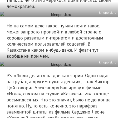
типа, до чего эти америкосы докатились со своей
демократией.
kinopoisk.ru
Но на самом деле такое, ну или почти такое,
может запросто произойти в любой стране с
хорошо развитым интернетом и достаточным
количеством пользователей соцсетей. В
Казахстане каком-нибудь даже. И флаги тут
вообще ни при чем.
kinopoisk.ru
PS. «Люди делятся на две категории. Одни сидят
на трубах, а другим нужны деньги», – так Виктор
Цой говорил Александру Баширову в фильме
«Игла», снятом на студии «Казахфильм» в конце
восьмидесятых. Что это значит, было не до конца
понятно. Ну, то есть, конечно, это парафраз
знаменитой цитаты из фильма Серджио Леоне
«Хороший, плохой, злой» про то, что «люди