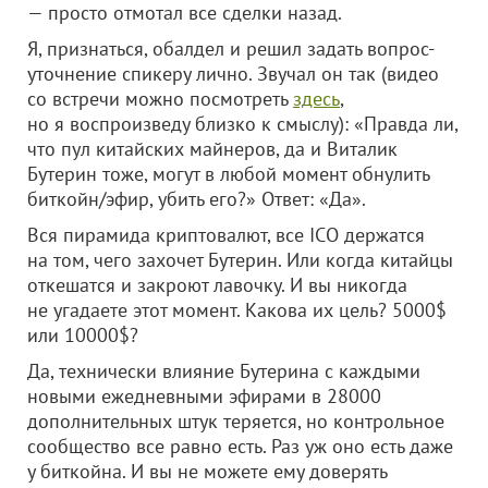
— просто отмотал все сделки назад.
Я, признаться, обалдел и решил задать вопрос-
уточнение спикеру лично. Звучал он так (видео
со встречи можно посмотреть
здесь
,
но я воспроизведу близко к смыслу): «Правда ли,
что пул китайских майнеров, да и Виталик
Бутерин тоже, могут в любой момент обнулить
биткойн/эфир, убить его?» Ответ: «Да».
Вся пирамида криптовалют, все ICO держатся
на том, чего захочет Бутерин. Или когда китайцы
откешатся и закроют лавочку. И вы никогда
не угадаете этот момент. Какова их цель? 5000$
или 10000$?
Да, технически влияние Бутерина с каждыми
новыми ежедневными эфирами в 28000
дополнительных штук теряется, но контрольное
сообщество все равно есть. Раз уж оно есть даже
у биткойна. И вы не можете ему доверять