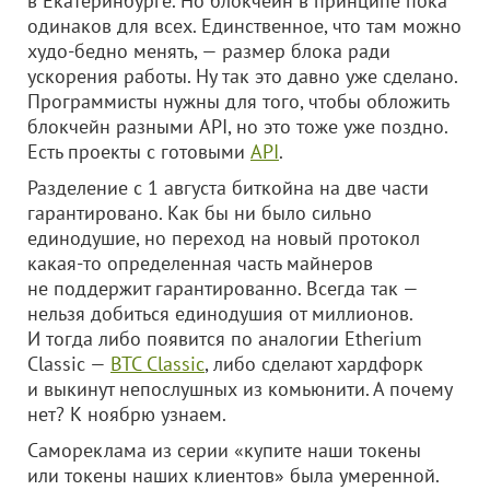
в Екатеринбурге. Но блокчейн в принципе пока
одинаков для всех. Единственное, что там можно
худо-бедно менять, — размер блока ради
ускорения работы. Ну так это давно уже сделано.
Программисты нужны для того, чтобы обложить
блокчейн разными API, но это тоже уже поздно.
Есть проекты с готовыми
API
.
Разделение с 1 августа биткойна на две части
гарантировано. Как бы ни было сильно
единодушие, но переход на новый протокол
какая-то определенная часть майнеров
не поддержит гарантированно. Всегда так —
нельзя добиться единодушия от миллионов.
И тогда либо появится по аналогии Etherium
Classic —
BTC Classic
, либо сделают хардфорк
и выкинут непослушных из комьюнити. А почему
нет? К ноябрю узнаем.
Самореклама из серии «купите наши токены
или токены наших клиентов» была умеренной.