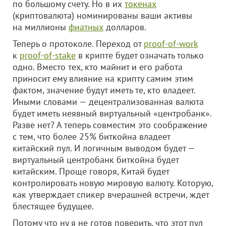
по большому счету. Но в их
токенах
(криптовалюта) номинированы ваши активы
на миллионы
фиатных
долларов.
Теперь о протоколе. Переход от
proof-of-work
к
proof-of-stake
в крипте будет означать только
одно. Вместо тех, кто майнит и его работа
приносит ему влияние на крипту самим этим
фактом, значение будут иметь те, кто владеет.
Иными словами — децентрализованная валюта
будет иметь неявный виртуальный «центробанк».
Разве нет? А теперь совместим это соображение
с тем, что более 25% биткойна владеет
китайский пул. И логичным выводом будет —
виртуальный центробанк биткойна будет
китайским. Проще говоря, Китай будет
контролировать новую мировую валюту. Которую,
как утверждает спикер вчерашней встречи, ждет
блестящее будущее.
Потому что ну я не готов поверить, что этот пул