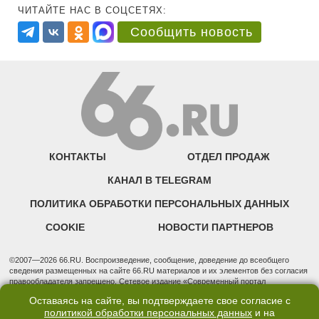
ЧИТАЙТЕ НАС В СОЦСЕТЯХ:
Сообщить новость
КОНТАКТЫ
ОТДЕЛ ПРОДАЖ
КАНАЛ В TELEGRAM
ПОЛИТИКА ОБРАБОТКИ ПЕРСОНАЛЬНЫХ ДАННЫХ
COOKIE
НОВОСТИ ПАРТНЕРОВ
©2007—2026 66.RU. Воспроизведение, сообщение, доведение до всеобщего
сведения размещенных на сайте 66.RU материалов и их элементов без согласия
правообладателя запрещено. Сетевое издание «Современный портал
Екатеринбурга — «66.ru» (18+) зарегистрировано Федеральной службой по
Оставаясь на сайте, вы подтверждаете свое согласие с
надзору в сфере связи, информационных технологий и массовых коммуникаций
политикой обработки персональных данных
и на
(Роскомнадзор). Регистрационный номер ЭЛ № ФС 77 - 76634 от 02.09.2019