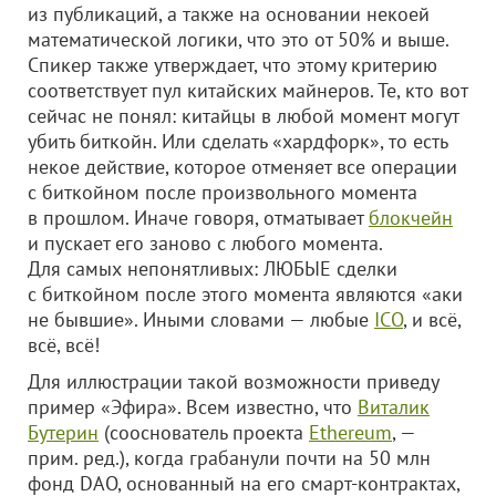
из публикаций, а также на основании некоей
математической логики, что это от 50% и выше.
Спикер также утверждает, что этому критерию
соответствует пул китайских майнеров. Те, кто вот
сейчас не понял: китайцы в любой момент могут
убить биткойн. Или сделать «хардфорк», то есть
некое действие, которое отменяет все операции
с биткойном после произвольного момента
в прошлом. Иначе говоря, отматывает
блокчейн
и пускает его заново с любого момента.
Для самых непонятливых: ЛЮБЫЕ сделки
с биткойном после этого момента являются «аки
не бывшие». Иными словами — любые
ICO
, и всё,
всё, всё!
Для иллюстрации такой возможности приведу
пример «Эфира». Всем известно, что
Виталик
Бутерин
(сооснователь проекта
Ethereum
, —
прим. ред.), когда грабанули почти на 50 млн
фонд DAO, основанный на его смарт-контрактах,