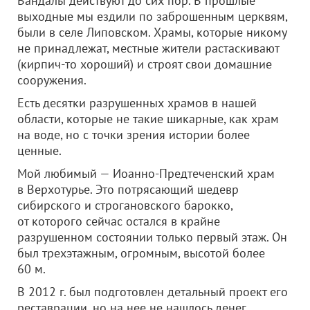
Вандалы действуют до сих пор. В прошлые
выходные мы ездили по заброшенным церквям,
были в селе Липовском. Храмы, которые никому
не принадлежат, местные жители растаскивают
(кирпич-то хороший) и строят свои домашние
сооружения.
Есть десятки разрушенных храмов в нашей
области, которые не такие шикарные, как храм
на воде, но с точки зрения истории более
ценные.
Мой любимый — Иоанно-Предтеченский храм
в Верхотурье. Это потрясающий шедевр
сибирского и строгановского барокко,
от которого сейчас остался в крайне
разрушенном состоянии только первый этаж. Он
был трехэтажным, огромным, высотой более
60 м.
В 2012 г. был подготовлен детальный проект его
реставрации, но на нее не нашлось денег,