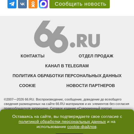
Сообщить новость
КОНТАКТЫ
ОТДЕЛ ПРОДАЖ
КАНАЛ В TELEGRAM
ПОЛИТИКА ОБРАБОТКИ ПЕРСОНАЛЬНЫХ ДАННЫХ
COOKIE
НОВОСТИ ПАРТНЕРОВ
©2007—2026 66.RU. Воспроизведение, сообщение, доведение до всеобщего
сведения размещенных на сайте 66.RU материалов и их элементов без согласия
правообладателя запрещено. Сетевое издание «Современный портал
Екатеринбурга — «66.ru» (18+) зарегистрировано Федеральной службой по
Оставаясь на сайте, вы подтверждаете свое согласие с
надзору в сфере связи, информационных технологий и массовых коммуникаций
политикой обработки персональных данных
и на
(Роскомнадзор). Регистрационный номер ЭЛ № ФС 77 - 76634 от 02.09.2019
использование
cookie-файлов
.
Учредитель: Общество с ограниченной ответственностью "66.ру". Юридический
адрес: 620014, Свердловская обл., г. Екатеринбург, ул. Бориса Ельцина, строение