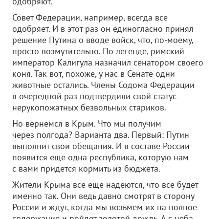
одобряют.
Совет Федерации, например, всегда все
одобряет. И в этот раз он единогласно принял
решение Путина о вводе войск, что, по-моему,
просто возмутительно. По легенде, римский
император Калигула назначил сенатором своего
коня. Так вот, похоже, у нас в Сенате одни
животные остались. Члены Содома Федерации
в очередной раз подтвердили свой статус
нерукопожатных безвольных стариков.
Но вернемся в Крым. Что мы получим
через полгода? Варианта два. Первый: Путин
выполнит свои обещания. И в составе России
появится еще одна республика, которую нам
с вами придется кормить из бюджета.
Жители Крыма все еще надеются, что все будет
именно так. Они ведь давно смотрят в сторону
России и ждут, когда мы возьмем их на полное
содержание и пойдет золотой дождь. А с неба