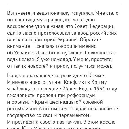
Вы знаете, я ведь поначалу испугался. Мне стало
по-настоящему страшно, когда в одно
воскресное утро я узнал, что Совет Федерации
единогласно проголосовал за ввод российских
войск на территорию Украины. Обратите
внимание — сначала говорили именно
об Украине. И это было пугающе. Граждане, так
ведь нельзя! Я уже немолод. У меня, простите,
от таких новостей и приступ случиться может.
На деле оказалось, что речь идет о Крыме.
И ничего нового тут нет. Конфликт в Крыму
я наблюдаю последние 25 лет. Еще в 1991 году
гэкачеписты провели там референдум
и объявили Крым шестнадцатой союзной
республикой. А потом там создали независимое
государство со своим парламентом.
И президента своего назначили. В этом кресле
сидел Юра Мешков, пока его не свергли