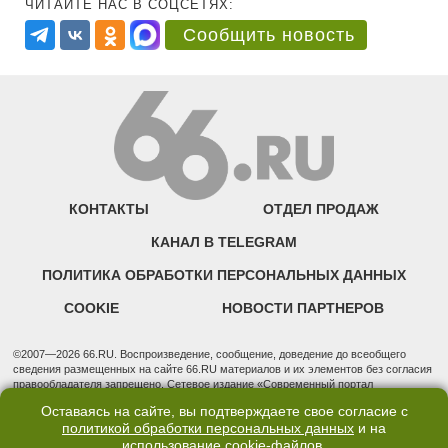
ЧИТАЙТЕ НАС В СОЦСЕТЯХ:
Сообщить новость
КОНТАКТЫ
ОТДЕЛ ПРОДАЖ
КАНАЛ В TELEGRAM
ПОЛИТИКА ОБРАБОТКИ ПЕРСОНАЛЬНЫХ ДАННЫХ
COOKIE
НОВОСТИ ПАРТНЕРОВ
©2007—2026 66.RU. Воспроизведение, сообщение, доведение до всеобщего
сведения размещенных на сайте 66.RU материалов и их элементов без согласия
правообладателя запрещено. Сетевое издание «Современный портал
Екатеринбурга — «66.ru» (18+) зарегистрировано Федеральной службой по
Оставаясь на сайте, вы подтверждаете свое согласие с
надзору в сфере связи, информационных технологий и массовых коммуникаций
политикой обработки персональных данных
и на
(Роскомнадзор). Регистрационный номер ЭЛ № ФС 77 - 76634 от 02.09.2019
использование
cookie-файлов
.
Учредитель: Общество с ограниченной ответственностью "66.ру". Юридический