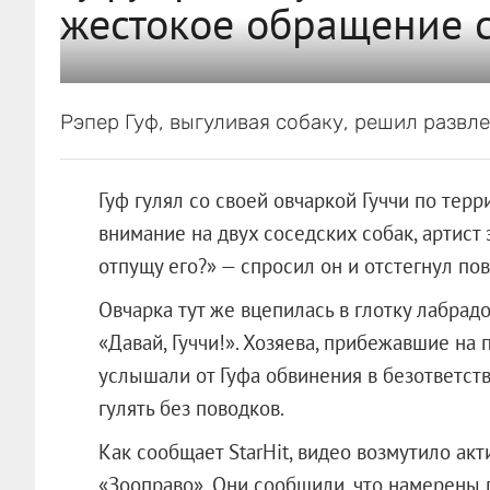
жестокое обращение 
Рэпер Гуф, выгуливая собаку, решил развле
Гуф гулял со своей овчаркой Гуччи по терр
внимание на двух соседских собак, артист 
отпущу его?» — спросил он и отстегнул пов
Овчарка тут же вцепилась в глотку лабрад
«Давай, Гуччи!». Хозяева, прибежавшие на
услышали от Гуфа обвинения в безответств
гулять без поводков.
Как сообщает StarHit, видео возмутило ак
«Зооправо». Они сообщили, что намерены 