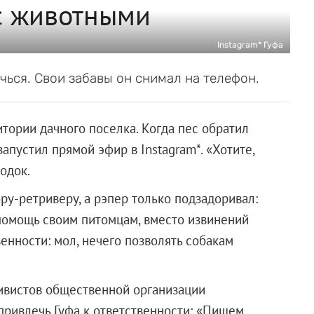
с животными
Instagram* Гуфа
чься. Свои забавы он снимал на телефон.
итории дачного поселка. Когда пес обратил
запустил прямой эфир в Instagram*. «Хотите,
одок.
ору-ретриверу, а рэпер только подзадоривал:
 помощь своим питомцам, вместо извинений
енности: мол, нечего позволять собакам
тивистов общественной организации
привлечь Гуфа к ответственности: «Пишем