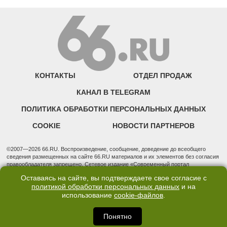
КОНТАКТЫ
ОТДЕЛ ПРОДАЖ
КАНАЛ В TELEGRAM
ПОЛИТИКА ОБРАБОТКИ ПЕРСОНАЛЬНЫХ ДАННЫХ
COOKIE
НОВОСТИ ПАРТНЕРОВ
©2007—2026 66.RU. Воспроизведение, сообщение, доведение до всеобщего
сведения размещенных на сайте 66.RU материалов и их элементов без согласия
правообладателя запрещено. Сетевое издание «Современный портал
Екатеринбурга — «66.ru» (18+) зарегистрировано Федеральной службой по
Оставаясь на сайте, вы подтверждаете свое согласие с
надзору в сфере связи, информационных технологий и массовых коммуникаций
политикой обработки персональных данных
и на
(Роскомнадзор). Регистрационный номер ЭЛ № ФС 77 - 76634 от 02.09.2019
использование
cookie-файлов
.
Учредитель: Общество с ограниченной ответственностью "66.ру". Юридический
адрес: 620014, Свердловская обл., г. Екатеринбург, ул. Бориса Ельцина, строение
3, оф. 7015 Фактический адрес редакции и отдела продаж: 620014, Свердловская
Понятно
обл., г. Екатеринбург, ул. Бориса Ельцина, д. 3, оф. 7015, +7 (343) 288-50-66
info@news.66.ru Главный редактор: Шлыков Дмитрий Владимирович