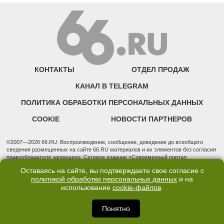
КОНТАКТЫ
ОТДЕЛ ПРОДАЖ
КАНАЛ В TELEGRAM
ПОЛИТИКА ОБРАБОТКИ ПЕРСОНАЛЬНЫХ ДАННЫХ
COOKIE
НОВОСТИ ПАРТНЕРОВ
©2007—2026 66.RU. Воспроизведение, сообщение, доведение до всеобщего
сведения размещенных на сайте 66.RU материалов и их элементов без согласия
правообладателя запрещено. Сетевое издание «Современный портал
Екатеринбурга — «66.ru» (18+) зарегистрировано Федеральной службой по
Оставаясь на сайте, вы подтверждаете свое согласие с
надзору в сфере связи, информационных технологий и массовых коммуникаций
политикой обработки персональных данных
и на
(Роскомнадзор). Регистрационный номер ЭЛ № ФС 77 - 76634 от 02.09.2019
использование
cookie-файлов
.
Учредитель: Общество с ограниченной ответственностью "66.ру". Юридический
адрес: 620014, Свердловская обл., г. Екатеринбург, ул. Бориса Ельцина, строение
3, оф. 7015 Фактический адрес редакции и отдела продаж: 620014, Свердловская
Понятно
обл., г. Екатеринбург, ул. Бориса Ельцина, д. 3, оф. 7015, +7 (343) 288-50-66
info@news.66.ru Главный редактор: Шлыков Дмитрий Владимирович