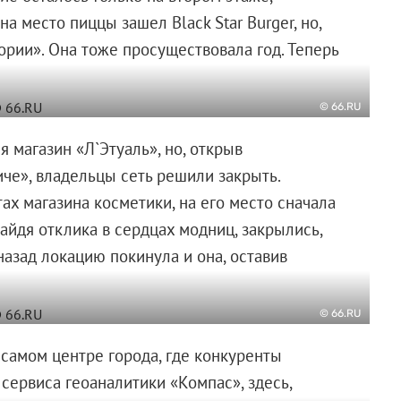
а место пиццы зашел Black Star Burger, но,
тории». Она тоже просуществовала год. Теперь
© 66.RU
я магазин «Л`Этуаль», но, открыв
че», владельцы сеть решили закрыть.
х магазина косметики, на его место сначала
айдя отклика в сердцах модниц, закрылись,
назад локацию покинула и она, оставив
© 66.RU
 самом центре города, где конкуренты
сервиса геоаналитики «Компас», здесь,