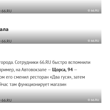
© 66.RU
зала
© 66.RU
 города. Сотрудники 66.RU быстро вспомнили
пример, на Автовокзале —
Щорса, 94
—
ом его сменил ресторан «Два гуся», затем
ейчас там функционирует магазин
© 66.RU