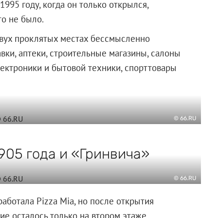
1995 году, когда он только открылся,
то не было.
 двух проклятых местах бессмысленно
вки, аптеки, строительные магазины, салоны
лектроники и бытовой техники, спорттовары
© 66.RU
905 года и «Гринвича»
© 66.RU
работала Pizza Miа, но после открытия
е осталось только на втором этаже,