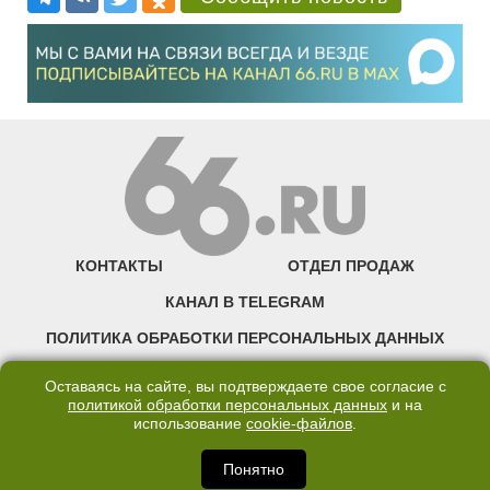
КОНТАКТЫ
ОТДЕЛ ПРОДАЖ
КАНАЛ В TELEGRAM
ПОЛИТИКА ОБРАБОТКИ ПЕРСОНАЛЬНЫХ ДАННЫХ
COOKIE
Оставаясь на сайте, вы подтверждаете свое согласие с
политикой обработки персональных данных
и на
использование
cookie-файлов
.
©2007—2025 66.RU. Воспроизведение, сообщение, доведение до всеобщего
сведения размещенных на сайте 66.RU материалов и их элементов без согласия
правообладателя запрещено. Сетевое издание «Современный портал
Понятно
Екатеринбурга — «66.ru» (18+) зарегистрировано Федеральной службой по
надзору в сфере связи, информационных технологий и массовых коммуникаций