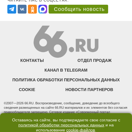
ЧИТАЙТЕ НАС В СОЦСЕТЯХ:
Сообщить новость
КОНТАКТЫ
ОТДЕЛ ПРОДАЖ
КАНАЛ В TELEGRAM
ПОЛИТИКА ОБРАБОТКИ ПЕРСОНАЛЬНЫХ ДАННЫХ
COOKIE
НОВОСТИ ПАРТНЕРОВ
©2007—2026 66.RU. Воспроизведение, сообщение, доведение до всеобщего
сведения размещенных на сайте 66.RU материалов и их элементов без согласия
правообладателя запрещено. Сетевое издание «Современный портал
Екатеринбурга — «66.ru» (18+) зарегистрировано Федеральной службой по
Оставаясь на сайте, вы подтверждаете свое согласие с
надзору в сфере связи, информационных технологий и массовых коммуникаций
политикой обработки персональных данных
и на
(Роскомнадзор). Регистрационный номер ЭЛ № ФС 77 - 76634 от 02.09.2019
использование
cookie-файлов
.
Учредитель: Общество с ограниченной ответственностью "66.ру". Юридический