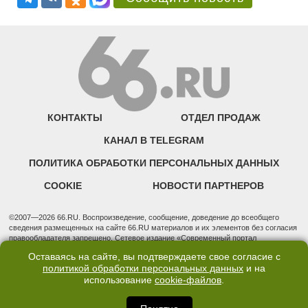
КОНТАКТЫ
ОТДЕЛ ПРОДАЖ
КАНАЛ В TELEGRAM
ПОЛИТИКА ОБРАБОТКИ ПЕРСОНАЛЬНЫХ ДАННЫХ
COOKIE
НОВОСТИ ПАРТНЕРОВ
©2007—2026 66.RU. Воспроизведение, сообщение, доведение до всеобщего
сведения размещенных на сайте 66.RU материалов и их элементов без согласия
правообладателя запрещено. Сетевое издание «Современный портал
Екатеринбурга — «66.ru» (18+) зарегистрировано Федеральной службой по
Оставаясь на сайте, вы подтверждаете свое согласие с
надзору в сфере связи, информационных технологий и массовых коммуникаций
политикой обработки персональных данных
и на
(Роскомнадзор). Регистрационный номер ЭЛ № ФС 77 - 76634 от 02.09.2019
использование
cookie-файлов
.
Учредитель: Общество с ограниченной ответственностью "66.ру". Юридический
адрес: 620014, Свердловская обл., г. Екатеринбург, ул. Бориса Ельцина, строение
3, оф. 7015 Фактический адрес редакции и отдела продаж: 620014, Свердловская