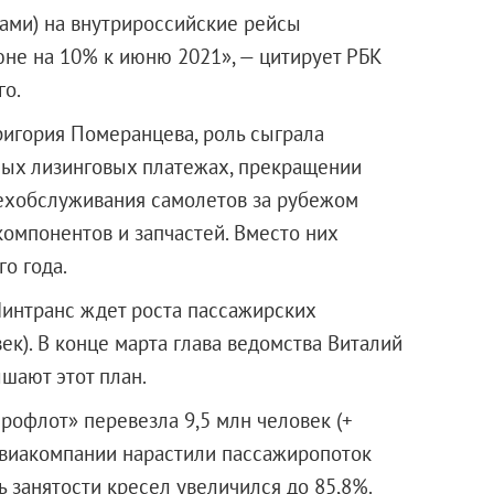
рами) на внутрироссийские рейсы
юне на 10% к июню 2021», — цитирует РБК
го.
ригория Померанцева, роль сыграла
ных лизинговых платежах, прекращении
ехобслуживания самолетов за рубежом
компонентов и запчастей. Вместо них
о года.
 Минтранс ждет роста пассажирских
ек). В конце марта глава ведомства Виталий
шают этот план.
эрофлот» перевезла 9,5 млн человек (+
 авиакомпании нарастили пассажиропоток
ль занятости кресел увеличился до 85,8%.