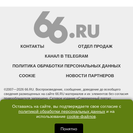
КОНТАКТЫ
ОТДЕЛ ПРОДАЖ
КАНАЛ В TELEGRAM
ПОЛИТИКА ОБРАБОТКИ ПЕРСОНАЛЬНЫХ ДАННЫХ
COOKIE
НОВОСТИ ПАРТНЕРОВ
©2007—2026 66.RU. Воспроизведение, сообщение, доведение до всеобщего
сведения размещенных на сайте 66.RU материалов и их элементов без согласия
правообладателя запрещено. Сетевое издание «Современный портал
Екатеринбурга — «66.ru» (18+) зарегистрировано Федеральной службой по
Оставаясь на сайте, вы подтверждаете свое согласие с
надзору в сфере связи, информационных технологий и массовых коммуникаций
политикой обработки персональных данных
и на
(Роскомнадзор). Регистрационный номер ЭЛ № ФС 77 - 76634 от 02.09.2019
использование
cookie-файлов
.
Учредитель: Общество с ограниченной ответственностью "66.ру". Юридический
адрес: 620014, Свердловская обл., г. Екатеринбург, ул. Бориса Ельцина, строение
3, оф. 7015 Фактический адрес редакции и отдела продаж: 620014, Свердловская
Понятно
обл., г. Екатеринбург, ул. Бориса Ельцина, д. 3, оф. 7015, +7 (343) 288-50-66