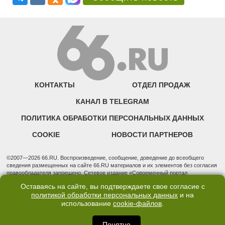
КОНТАКТЫ
ОТДЕЛ ПРОДАЖ
КАНАЛ В TELEGRAM
ПОЛИТИКА ОБРАБОТКИ ПЕРСОНАЛЬНЫХ ДАННЫХ
COOKIE
НОВОСТИ ПАРТНЕРОВ
©2007—2026 66.RU. Воспроизведение, сообщение, доведение до всеобщего
сведения размещенных на сайте 66.RU материалов и их элементов без согласия
правообладателя запрещено. Сетевое издание «Современный портал
Екатеринбурга — «66.ru» (18+) зарегистрировано Федеральной службой по
Оставаясь на сайте, вы подтверждаете свое согласие с
надзору в сфере связи, информационных технологий и массовых коммуникаций
политикой обработки персональных данных
и на
(Роскомнадзор). Регистрационный номер ЭЛ № ФС 77 - 76634 от 02.09.2019
использование
cookie-файлов
.
Учредитель: Общество с ограниченной ответственностью "66.ру". Юридический
адрес: 620014, Свердловская обл., г. Екатеринбург, ул. Бориса Ельцина, строение
3, оф. 7015 Фактический адрес редакции и отдела продаж: 620014, Свердловская
Понятно