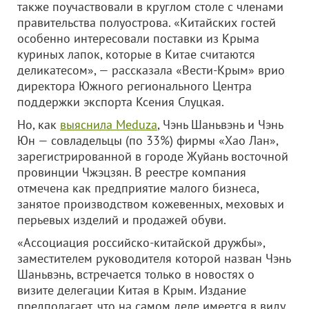
также поучаствовали в круглом столе с членами
правительства полуострова. «Китайских гостей
особенно интересовали поставки из Крыма
куриных лапок, которые в Китае считаются
деликатесом», — рассказала «Вести-Крым» врио
директора Южного регионального Центра
поддержки экспорта Ксения Слуцкая.
Но, как
выяснила Meduza
, Чэнь Шаньвэнь и Чэнь
Юн — совладельцы (по 33%) фирмы «Хао Лан»,
зарегистрированной в городе Жуйань восточной
провинции Чжэцзян. В реестре компания
отмечена как предприятие малого бизнеса,
занятое производством кожевенных, меховых и
перьевых изделий и продажей обуви.
«Ассоциация российско-китайской дружбы»,
заместителем руководителя которой назван Чэнь
Шаньвэнь, встречается только в новостях о
визите делегации Китая в Крым. Издание
предполагает, что на самом деле имеется в виду