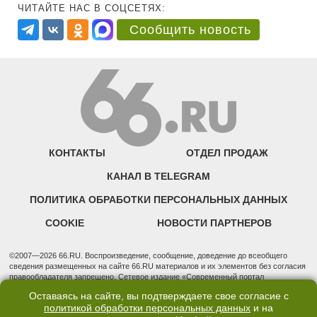
ЧИТАЙТЕ НАС В СОЦСЕТЯХ:
Сообщить новость
КОНТАКТЫ
ОТДЕЛ ПРОДАЖ
КАНАЛ В TELEGRAM
ПОЛИТИКА ОБРАБОТКИ ПЕРСОНАЛЬНЫХ ДАННЫХ
COOKIE
НОВОСТИ ПАРТНЕРОВ
©2007—2026 66.RU. Воспроизведение, сообщение, доведение до всеобщего
сведения размещенных на сайте 66.RU материалов и их элементов без согласия
правообладателя запрещено. Сетевое издание «Современный портал
Екатеринбурга — «66.ru» (18+) зарегистрировано Федеральной службой по
Оставаясь на сайте, вы подтверждаете свое согласие с
надзору в сфере связи, информационных технологий и массовых коммуникаций
политикой обработки персональных данных
и на
(Роскомнадзор). Регистрационный номер ЭЛ № ФС 77 - 76634 от 02.09.2019