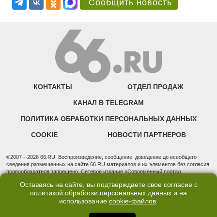
Сообщить новость
КОНТАКТЫ
ОТДЕЛ ПРОДАЖ
КАНАЛ В TELEGRAM
ПОЛИТИКА ОБРАБОТКИ ПЕРСОНАЛЬНЫХ ДАННЫХ
COOKIE
НОВОСТИ ПАРТНЕРОВ
©2007—2026 66.RU. Воспроизведение, сообщение, доведение до всеобщего
сведения размещенных на сайте 66.RU материалов и их элементов без согласия
правообладателя запрещено. Сетевое издание «Современный портал
Екатеринбурга — «66.ru» (18+) зарегистрировано Федеральной службой по
Оставаясь на сайте, вы подтверждаете свое согласие с
надзору в сфере связи, информационных технологий и массовых коммуникаций
политикой обработки персональных данных
и на
(Роскомнадзор). Регистрационный номер ЭЛ № ФС 77 - 76634 от 02.09.2019
использование
cookie-файлов
.
Учредитель: Общество с ограниченной ответственностью "66.ру". Юридический
адрес: 620014, Свердловская обл., г. Екатеринбург, ул. Бориса Ельцина, строение
3, оф. 7015 Фактический адрес редакции и отдела продаж: 620014, Свердловская