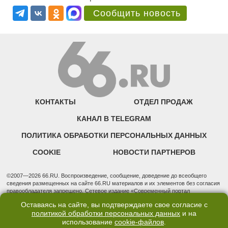
Сообщить новость
КОНТАКТЫ
ОТДЕЛ ПРОДАЖ
КАНАЛ В TELEGRAM
ПОЛИТИКА ОБРАБОТКИ ПЕРСОНАЛЬНЫХ ДАННЫХ
COOKIE
НОВОСТИ ПАРТНЕРОВ
©2007—2026 66.RU. Воспроизведение, сообщение, доведение до всеобщего
сведения размещенных на сайте 66.RU материалов и их элементов без согласия
правообладателя запрещено. Сетевое издание «Современный портал
Екатеринбурга — «66.ru» (18+) зарегистрировано Федеральной службой по
Оставаясь на сайте, вы подтверждаете свое согласие с
надзору в сфере связи, информационных технологий и массовых коммуникаций
политикой обработки персональных данных
и на
(Роскомнадзор). Регистрационный номер ЭЛ № ФС 77 - 76634 от 02.09.2019
использование
cookie-файлов
.
Учредитель: Общество с ограниченной ответственностью "66.ру". Юридический