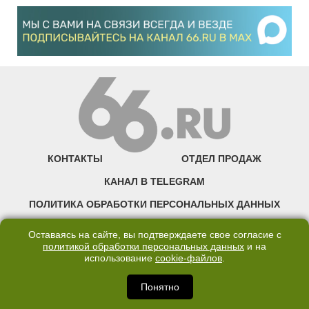
КОНТАКТЫ
ОТДЕЛ ПРОДАЖ
КАНАЛ В TELEGRAM
ПОЛИТИКА ОБРАБОТКИ ПЕРСОНАЛЬНЫХ ДАННЫХ
COOKIE
Оставаясь на сайте, вы подтверждаете свое согласие с
политикой обработки персональных данных
и на
использование
cookie-файлов
.
©2007—2025 66.RU. Воспроизведение, сообщение, доведение до всеобщего
сведения размещенных на сайте 66.RU материалов и их элементов без согласия
правообладателя запрещено. Сетевое издание «Современный портал
Понятно
Екатеринбурга — «66.ru» (18+) зарегистрировано Федеральной службой по
надзору в сфере связи, информационных технологий и массовых коммуникаций