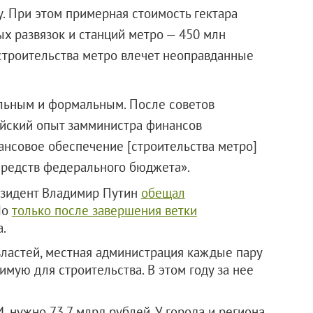
. При этом примерная стоимость гектара
ых развязок и станций метро — 450 млн
 строительства метро влечет неоправданные
льным и формальным. После советов
ийский опыт замминистра финансов
ансовое обеспечение [строительства метро]
 средств федерального бюджета».
резидент Владимир Путин
обещал
Но
только после завершения ветки
а.
ластей, местная администрация каждые пару
мую для строительства. В этом году за нее
 нужно 73,7 млрд рублей. У города и региона