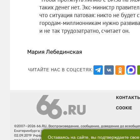
таких денег нет. Экс-министр правите
что ситуация патовая: никто не будет 
городам-миллионникам нужно развива
и не так трудозатратно, считает он.
Мария Лебединская
ЧИТАЙТЕ НАС В СОЦСЕТЯХ:
КОНТАКТ
COOKIE
©2007—2026 66.RU. Воспроизведение, сообщение, доведение до всеобщег
Екатеринбурга — «66.ru» (18+) зарегистрировано Федеральной службой
02.09.2019 Учредитель: Общество с ограниченной ответственностью "66.ру
Оставаясь на сайте, вы подтверждаете свое