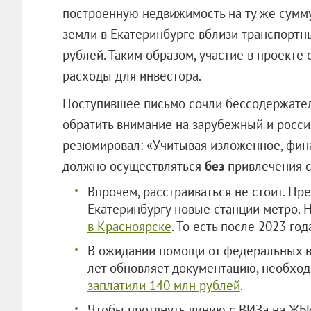
построенную недвижимость на ту же сумму
земли в Екатеринбурге вблизи транспортн
рублей. Таким образом, участие в проекте
расходы для инвестора.
Поступившее письмо сочли бессодержате
обратить внимание на зарубежный и росс
резюмировал: «Учитывая изложенное, фин
должно осуществляться
без
привлечения
Впрочем, расстраиваться не стоит. П
Екатеринбургу новые станции метро. 
в Красноярске
. То есть после 2023 год
В ожидании помощи от федеральных в
лет обновляет документацию, необходи
заплатили 140 млн рублей
.
Чтобы протянуть линию с ВИЗа на ЖБИ,