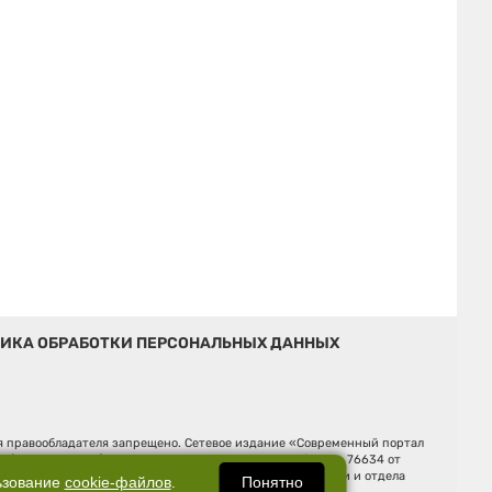
ИКА ОБРАБОТКИ ПЕРСОНАЛЬНЫХ ДАННЫХ
ия правообладателя запрещено. Сетевое издание «Современный портал
й (Роскомнадзор). Регистрационный номер ЭЛ № ФС 77 - 76634 от
Ельцина, строение 3, оф. 7015 Фактический адрес редакции и отдела
Понятно
ьзование
cookie-файлов
.