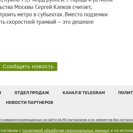
льства Москвы Сергей Капков считает,
строить метро в субъектах. Вместо подземки
ть скоростной трамвай — это дешевле
Сообщить новость
Ы
ОТДЕЛ ПРОДАЖ
КАНАЛ В TELEGRAM
ПОЛИТ
НОВОСТИ ПАРТНЕРОВ
о сведения размещенных на сайте 66.RU материалов и их элементов без соглас
 по надзору в сфере связи, информационных технологий и массовых коммуникаци
". Юридический адрес: 620014, Свердловская обл., г. Екатеринбург, ул. Бориса 
 согласие с
политикой обработки персональных данных
и на испол