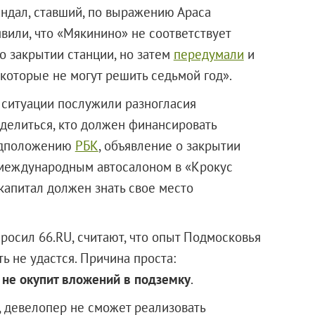
андал, ставший, по выражению Араса
явили, что «Мякинино» не соответствует
о закрытии станции, но затем
передумали
и
которые не могут решить седьмой год».
ситуации послужили разногласия
еделиться, кто должен финансировать
едположению
РБК
, объявление о закрытии
 международным автосалоном в «Крокус
капитал должен знать свое место
росил 66.RU, считают, что опыт Подмосковья
 не удастся. Причина проста:
 не окупит вложений в подземку
.
, девелопер не сможет реализовать