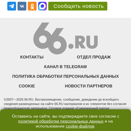
Сообщить новость
КОНТАКТЫ
ОТДЕЛ ПРОДАЖ
КАНАЛ В TELEGRAM
ПОЛИТИКА ОБРАБОТКИ ПЕРСОНАЛЬНЫХ ДАННЫХ
COOKIE
НОВОСТИ ПАРТНЕРОВ
©2007—2026 66.RU. Воспроизведение, сообщение, доведение до всеобщего
сведения размещенных на сайте 66.RU материалов и их элементов без согласия
правообладателя запрещено. Сетевое издание «Современный портал
Екатеринбурга — «66.ru» (18+) зарегистрировано Федеральной службой по
Оставаясь на сайте, вы подтверждаете свое согласие с
надзору в сфере связи, информационных технологий и массовых коммуникаций
политикой обработки персональных данных
и на
(Роскомнадзор). Регистрационный номер ЭЛ № ФС 77 - 76634 от 02.09.2019
использование
cookie-файлов
.
Учредитель: Общество с ограниченной ответственностью "66.ру". Юридический
адрес: 620014, Свердловская обл., г. Екатеринбург, ул. Бориса Ельцина, строение