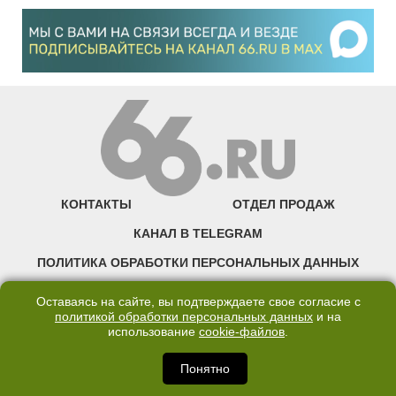
КОНТАКТЫ
ОТДЕЛ ПРОДАЖ
КАНАЛ В TELEGRAM
ПОЛИТИКА ОБРАБОТКИ ПЕРСОНАЛЬНЫХ ДАННЫХ
COOKIE
Оставаясь на сайте, вы подтверждаете свое согласие с
политикой обработки персональных данных
и на
использование
cookie-файлов
.
©2007—2025 66.RU. Воспроизведение, сообщение, доведение до всеобщего
сведения размещенных на сайте 66.RU материалов и их элементов без согласия
правообладателя запрещено. Сетевое издание «Современный портал
Понятно
Екатеринбурга — «66.ru» (18+) зарегистрировано Федеральной службой по
надзору в сфере связи, информационных технологий и массовых коммуникаций