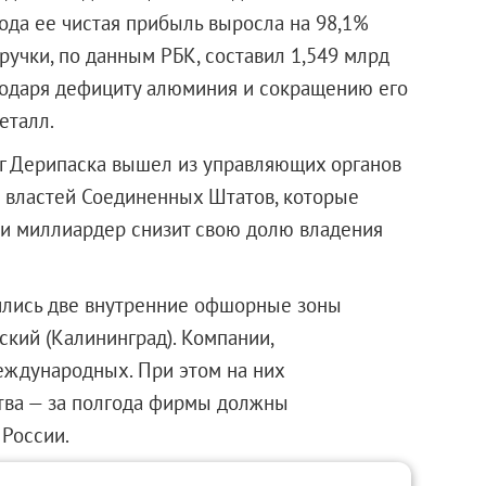
ода ее чистая прибыль выросла на 98,1%
учки, по данным РБК, составил 1,549 млрд
годаря дефициту алюминия и сокращению его
еталл.
г Дерипаска вышел из управляющих органов
й властей Соединенных Штатов, которые
сли миллиардер снизит свою долю владения
вились две внутренние офшорные зоны
ский (Калининград). Компании,
международных. При этом на них
тва — за полгода фирмы должны
 России.